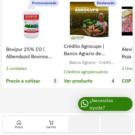
Recuperar contraseña
Promocionado
Destacado
Contacto
Soporte
+57 323 2931928
Crédito Agrocupo |
Bovipur 25% CO |
Alevin
contacto@croper.com
Banco Agrario de
Albendazol Bovinos
Roja 
Colombia
Banco Agrario - Crédito
Antiparasitario
Colom
© 2026 Croper.com Todos los derechos reservados
1 unidades
1 Unid
Agropecuario para Agricult
Versión 5.45.0
Créditos agropecuarios
ores Colombianos
Síguenos
Precio a cotizar
5
COP $
Ver producto
4
¿Necesitas
ayuda?
Inicio
Carrito