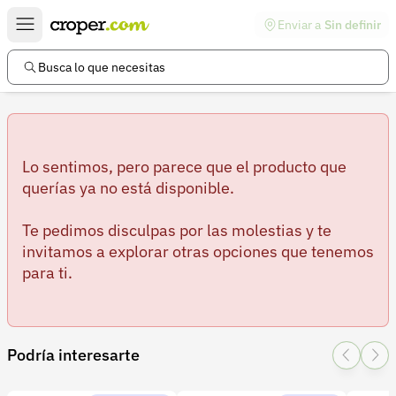
Enviar a
Sin definir
Enlaces de interés
Preguntas frecuentes
Busca lo que necesitas
Comunidad
Ayuda
Información legal
Lo sentimos, pero parece que el producto que
querías ya no está disponible.
Términos y condiciones
Te pedimos disculpas por las molestias y te
Política de devoluciones
invitamos a explorar otras opciones que tenemos
para ti.
Política de privacidad
Cuenta
Iniciar sesión
Podría interesarte
Registrarse