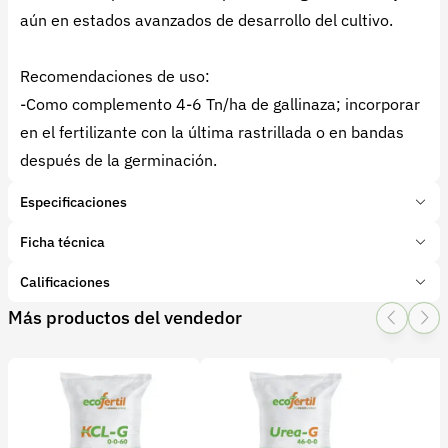
aún en estados avanzados de desarrollo del cultivo.
Recomendaciones de uso:
-Como complemento 4-6 Tn/ha de gallinaza; incorporar
en el fertilizante con la última rastrillada o en bandas
después de la germinación.
Especificaciones
Marca:
NUTRIMON
Ficha técnica
Presentación:
50 Kilogramos
Tipo de producto:
Calificaciones
Insumo
Categoría:
Fertilizantes y enmiendas
Más productos del vendedor
1 Star
2 Star
3 Star
4 Star
5 Star
0
Subcategoría:
Complejos NPK
Características adicionales
Etapa del cultivo:
0 calificaciones
Siembra
Crecimiento
Elementos:
file