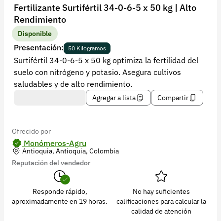
Recuperar contraseña
Fertilizante Surtifértil 34-0-6-5 x 50 kg | Alto
Rendimiento
Contacto
Disponible
Soporte
Presentación:
50 Kilogramos
Surtifértil 34-0-6-5 x 50 kg optimiza la fertilidad del
+57 323 2931928
suelo con nitrógeno y potasio. Asegura cultivos
contacto@croper.com
saludables y de alto rendimiento.
Agregar a lista
Compartir
© 2026 Croper.com Todos los derechos reservados
Versión 5.45.0
Síguenos
Ofrecido por
Monómeros-Agru
Antioquia, Antioquia, Colombia
Reputación del vendedor
Responde rápido,
No hay suficientes
aproximadamente en 19 horas.
calificaciones para calcular la
calidad de atención