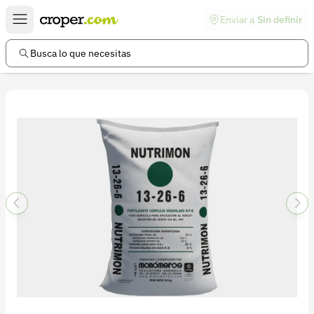
Enviar a
Sin definir
Enlaces de interés
Preguntas frecuentes
Busca lo que necesitas
Comunidad
Ayuda
Información legal
Términos y condiciones
Política de devoluciones
Política de privacidad
Cuenta
Iniciar sesión
Registrarse