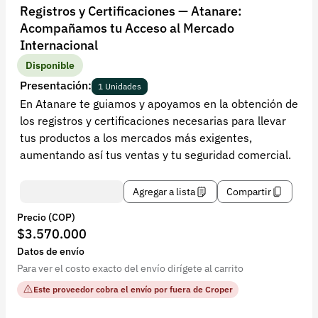
Recuperar contraseña
Registros y Certificaciones — Atanare:
Acompañamos tu Acceso al Mercado
Contacto
Internacional
Soporte
Disponible
Presentación:
+57 323 2931928
1 Unidades
En Atanare te guiamos y apoyamos en la obtención de
contacto@croper.com
los registros y certificaciones necesarias para llevar
tus productos a los mercados más exigentes,
© 2026 Croper.com Todos los derechos reservados
aumentando así tus ventas y tu seguridad comercial.
Versión 5.45.0
Síguenos
Agregar a lista
Compartir
Precio (COP)
$3.570.000
Datos de envío
Para ver el costo exacto del envío dirígete al carrito
Este proveedor cobra el envío por fuera de Croper