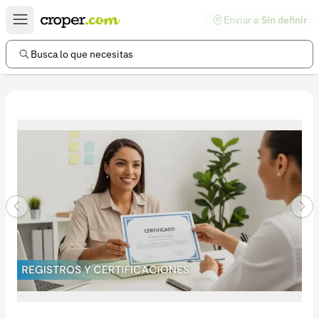
Enviar a
Sin definir
Enlaces de interés
Preguntas frecuentes
Busca lo que necesitas
Comunidad
Ayuda
Información legal
Términos y condiciones
Política de devoluciones
Política de privacidad
Cuenta
Iniciar sesión
Registrarse