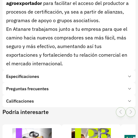
agroexportador
para facilitar el acceso del productor a
procesos de certificación, ya sea a partir de alianzas,
programas de apoyo o grupos asociativos.
En Atanare trabajamos junto a tu empresa para que el
camino hacia nuevos compradores sea más fácil, más
seguro y más efectivo, aumentando así tus
exportaciones y fortaleciendo tu relación comercial en
el mercado internacional.
Especificaciones
Marca:
ATANARE
Preguntas frecuentes
Presentación:
1 unidades
Tipo de producto:
Calificaciones
1. ¿Qué servicios ofrece Atanare?
Insumo
Categoría:
Servicios
Podría interesarte
En Atanare ofrecemos
consultoría especializada
1 Star
2 Star
3 Star
4 Star
5 Star
0
Subcategoría:
Consultoría exportación
para la comercialización internacional de
Características adicionales
productos agrícolas y agroindustriales
, guiando a
Acceso formal a mercados globales, dando respaldo técnico y
0 calificaciones
confianza comercial al comprador:
Credibilidad