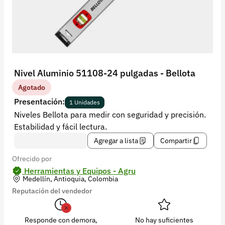
Recuperar contraseña
Contacto
Soporte
+57 323 2931928
Nivel Aluminio 51108-24 pulgadas - Bellota
contacto@croper.com
Agotado
Presentación:
1 Unidades
© 2026 Croper.com Todos los derechos reservados
Niveles Bellota para medir con seguridad y precisión.
Versión 5.45.0
Estabilidad y fácil lectura.
Síguenos
Agregar a lista
Compartir
Ofrecido por
Herramientas y Equipos - Agru
Medellín, Antioquia, Colombia
Reputación del vendedor
Responde con demora,
No hay suficientes