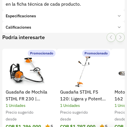
en la ficha técnica de cada producto.
Especificaciones
Marca:
BELLOTA
Calificaciones
Presentación:
1 Unidades
Podría interesarte
Tipo de producto:
Insumo
1 Star
2 Star
3 Star
4 Star
5 Star
0
Categoría:
Herramientas y Equipos
Subcategoría:
Herramientas manuales (Cuchillos, machetes,
Promocionado
Promocionado
0 calificaciones
palas)
5 Estrellas
0 %
4 Estrellas
0 %
Guadaña de Mochila
Guadaña STIHL FS
Motos
3 Estrellas
0 %
STIHL FR 230 |
120: Ligera y Potente
162 |
2 Estrellas
0 %
Potencia y rendimiento
para el Campo
Cultiv
1 Unidades
1 Unidades
1 Unid
1 Estrellas
0 %
Precio sugerido
Precio sugerido
Precio
desde
desde
desde
COP $1.296.000
5
COP $1.797.000
5
COP 