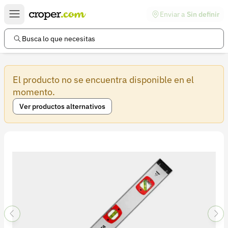
Enviar a
Sin definir
Enlaces de interés
Preguntas frecuentes
Busca lo que necesitas
Comunidad
El producto no se encuentra disponible en el
Ayuda
momento.
Información legal
Ver productos alternativos
Términos y condiciones
Política de devoluciones
Política de privacidad
Cuenta
Iniciar sesión
Registrarse