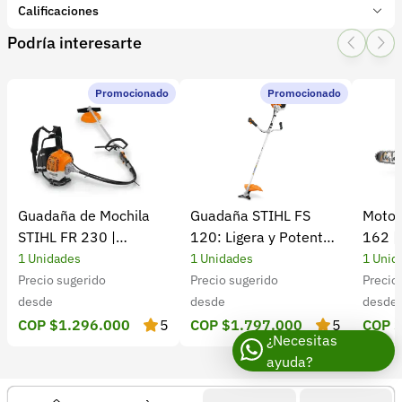
Marca:
BELLOTA
Calificaciones
Presentación:
1 Unidades
Podría interesarte
Tipo de producto:
Insumo
1 Star
2 Star
3 Star
4 Star
5 Star
0
Categoría:
Herramientas y Equipos
Subcategoría:
Cajas y juegos de herramientas
Promocionado
Promocionado
0 calificaciones
5 Estrellas
0 %
4 Estrellas
0 %
Guadaña de Mochila
Guadaña STIHL FS
Motos
3 Estrellas
0 %
STIHL FR 230 |
120: Ligera y Potente
162 |
2 Estrellas
0 %
Potencia y rendimiento
para el Campo
Cultiv
1 Unidades
1 Unidades
1 Unid
1 Estrellas
0 %
Precio sugerido
Precio sugerido
Precio
desde
desde
desde
COP $1.296.000
5
COP $1.797.000
5
COP 
¿Necesitas
ayuda?