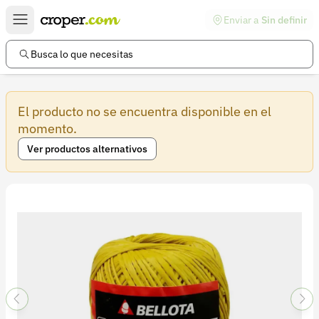
Enviar a
Sin definir
Enlaces de interés
Preguntas frecuentes
Busca lo que necesitas
Comunidad
El producto no se encuentra disponible en el
Ayuda
momento.
Información legal
Ver productos alternativos
Términos y condiciones
Política de devoluciones
Política de privacidad
Cuenta
Iniciar sesión
Registrarse