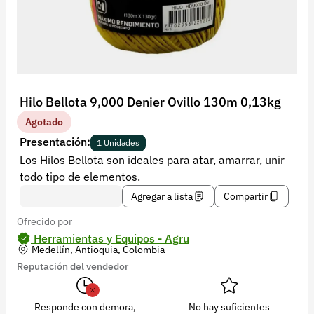
Recuperar contraseña
Contacto
Soporte
+57 323 2931928
Hilo Bellota 9,000 Denier Ovillo 130m 0,13kg
contacto@croper.com
Agotado
Presentación:
1 Unidades
© 2026 Croper.com Todos los derechos reservados
Los Hilos Bellota son ideales para atar, amarrar, unir
Versión 5.45.0
todo tipo de elementos.
Síguenos
Agregar a lista
Compartir
Ofrecido por
Herramientas y Equipos - Agru
Medellín, Antioquia, Colombia
Reputación del vendedor
Responde con demora,
No hay suficientes