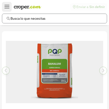
Enviar a
Sin definir
Enlaces de interés
Preguntas frecuentes
Busca lo que necesitas
Comunidad
Ayuda
Información legal
Términos y condiciones
Política de devoluciones
Política de privacidad
Cuenta
Iniciar sesión
Registrarse