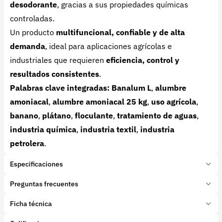
desodorante
, gracias a sus propiedades químicas
controladas.
Un producto
multifuncional, confiable y de alta
demanda
, ideal para aplicaciones agrícolas e
industriales que requieren
eficiencia, control y
resultados consistentes
.
Palabras clave integradas:
Banalum L
,
alumbre
amoniacal
,
alumbre amoniacal 25 kg
,
uso agrícola
,
banano
,
plátano
,
floculante
,
tratamiento de aguas
,
industria química
,
industria textil
,
industria
petrolera
.
Especificaciones
Marca:
PQP Profesional
Preguntas frecuentes
Presentación:
25 Kilogramos
Tipo de producto:
Ficha técnica
¿Cómo se usa el Banalum en la agricultura?
Insumo
Categoría:
Fertilizantes y enmiendas