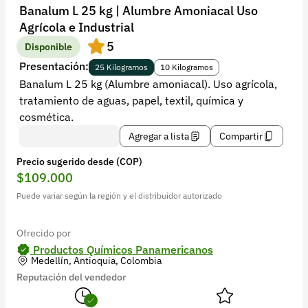
Recuperar contraseña
Banalum L 25 kg | Alumbre Amoniacal Uso
Agrícola e Industrial
Contacto
5
Disponible
Soporte
Presentación:
25 Kilogramos
10 Kilogramos
Banalum L 25 kg (Alumbre amoniacal). Uso agrícola,
+57 323 2931928
tratamiento de aguas, papel, textil, química y
contacto@croper.com
cosmética.
Agregar a lista
Compartir
© 2026 Croper.com Todos los derechos reservados
Precio sugerido desde (COP)
Versión 5.44.0
$109.000
Síguenos
Puede variar según la región y el distribuidor autorizado
Ofrecido por
Productos Químicos Panamericanos
Medellín, Antioquia, Colombia
Reputación del vendedor