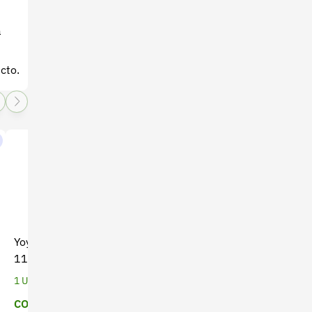
a
cto.
Yoyo para Guadaña THP-
Fumigadora de mano
117 Bellota - Alta
Handy x 5 Lt (CO-044)
Durabilidad
1 Unidades
1 Unidades
COP $ 51.111
Precio a cotizar