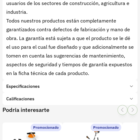
usuarios de los sectores de construcción, agricultura e
industria.
Todos nuestros productos están completamente
garantizados contra defectos de fabricación y mano de
obra. La garantía está sujeta a que el producto se le dé
el uso para el cual fue diseñado y que adicionalmente se
tomen en cuenta las sugerencias de mantenimiento,
aspectos de seguridad y tiempos de garantía expuestos
en la ficha técnica de cada producto.
Especificaciones
Marca:
BELLOTA
Calificaciones
Presentación:
1 Unidades
Podría interesarte
Tipo de producto:
Insumo
1 Star
2 Star
3 Star
4 Star
5 Star
0
Categoría:
Herramientas y Equipos
Subcategoría:
Herramientas manuales (Cuchillos, machetes,
Promocionado
Promocionado
0 calificaciones
palas)