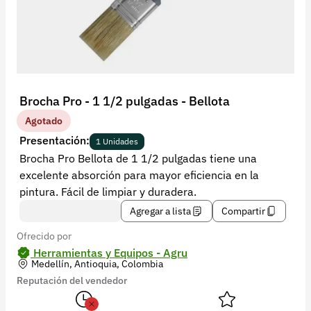
Recuperar contraseña
Contacto
Soporte
+57 323 2931928
Brocha Pro - 1 1/2 pulgadas - Bellota
contacto@croper.com
Agotado
Presentación:
1 Unidades
© 2026 Croper.com Todos los derechos reservados
Brocha Pro Bellota de 1 1/2 pulgadas tiene una
Versión 5.45.0
excelente absorción para mayor eficiencia en la
Síguenos
pintura. Fácil de limpiar y duradera.
Agregar a lista
Compartir
Ofrecido por
Herramientas y Equipos - Agru
Medellín, Antioquia, Colombia
Reputación del vendedor