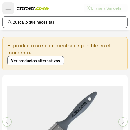
Enviar a
Sin definir
Enlaces de interés
Preguntas frecuentes
Busca lo que necesitas
Comunidad
El producto no se encuentra disponible en el
Ayuda
momento.
Información legal
Ver productos alternativos
Términos y condiciones
Política de devoluciones
Política de privacidad
Cuenta
Iniciar sesión
Registrarse