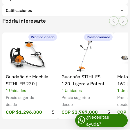
Marca:
BELLOTA
Calificaciones
Presentación:
1 Unidades
Podría interesarte
Tipo de producto:
Insumo
1 Star
2 Star
3 Star
4 Star
5 Star
0
Categoría:
Herramientas y Equipos
Subcategoría:
Herramientas manuales (Cuchillos, machetes,
Promocionado
Promocionado
0 calificaciones
palas)
5 Estrellas
0 %
4 Estrellas
0 %
Guadaña de Mochila
Guadaña STIHL FS
Motos
3 Estrellas
0 %
STIHL FR 230 |
120: Ligera y Potente
162 |
2 Estrellas
0 %
Potencia y rendimiento
para el Campo
Cultiv
1 Unidades
1 Unidades
1 Unid
1 Estrellas
0 %
Precio sugerido
Precio sugerido
Precio
desde
desde
desde
COP $1.296.000
5
COP $1.797.000
5
COP 
¿Necesitas
ayuda?