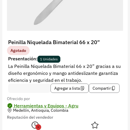
Recuperar contraseña
Contacto
Soporte
+57 323 2931928
Peinilla Niquelada Bimaterial 66 x 20”
contacto@croper.com
Agotado
Presentación:
1 Unidades
© 2026 Croper.com Todos los derechos reservados
La Peinilla Niquelada Bimaterial 66 x 20” gracias a su
Versión 5.44.0
diseño ergonómico y mango antideslizante garantiza
Síguenos
eficiencia y seguridad en el trabajo.
Agregar a lista
Compartir
Ofrecido por
Herramientas y Equipos - Agru
Medellín, Antioquia, Colombia
Reputación del vendedor