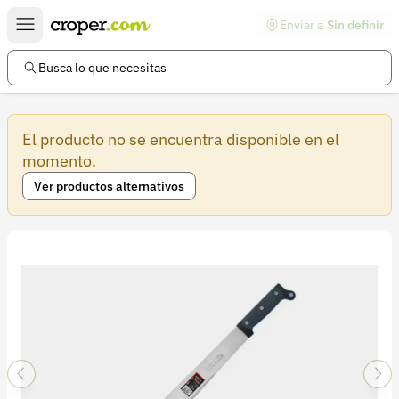
Enviar a
Sin definir
Enlaces de interés
Preguntas frecuentes
Busca lo que necesitas
Comunidad
El producto no se encuentra disponible en el
Ayuda
momento.
Información legal
Ver productos alternativos
Términos y condiciones
Política de devoluciones
Política de privacidad
Cuenta
Iniciar sesión
Registrarse