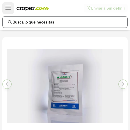
Enviar a
Sin definir
Enlaces de interés
Preguntas frecuentes
Busca lo que necesitas
Comunidad
Ayuda
Información legal
Términos y condiciones
Política de devoluciones
Política de privacidad
Cuenta
Iniciar sesión
Registrarse