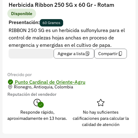
Recuperar contraseña
Herbicida Ribbon 250 SG x 60 Gr - Rotam
Contacto
Disponible
Presentación:
60 Gramos
Soporte
RIBBON 250 SG es un herbicida sulfonylurea para el
control de malezas hojas anchas en proceso de
+57 323 2931928
emergencia y emergidas en el cultivo de papa.
contacto@croper.com
Agregar a lista
Compartir
© 2026 Croper.com Todos los derechos reservados
Versión 5.45.0
Ofrecido por
Síguenos
Punto Cardinal de Oriente-Agru
Rionegro, Antioquia, Colombia
Reputación del vendedor
Responde rápido,
No hay suficientes
aproximadamente en 13 horas.
calificaciones para calcular la
calidad de atención