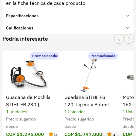
en la ficha técnica de cada producto.
Especificaciones
Marca:
BELLOTA
Calificaciones
Presentación:
1 Unidades
Podría interesarte
Tipo de producto:
Insumo
1 Star
2 Star
3 Star
4 Star
5 Star
0
Categoría:
Herramientas y Equipos
Subcategoría:
Herramientas manuales (Cuchillos, machetes,
Promocionado
Promocionado
0 calificaciones
palas)
5 Estrellas
0 %
4 Estrellas
0 %
Guadaña de Mochila
Guadaña STIHL FS
Motos
3 Estrellas
0 %
STIHL FR 230 |
120: Ligera y Potente
162 |
2 Estrellas
0 %
Potencia y rendimiento
para el Campo
Cultiv
1 Unidades
1 Unidades
1 Unid
1 Estrellas
0 %
Precio sugerido
Precio sugerido
Precio
desde
desde
desde
COP $1.296.000
5
COP $1.797.000
5
COP 