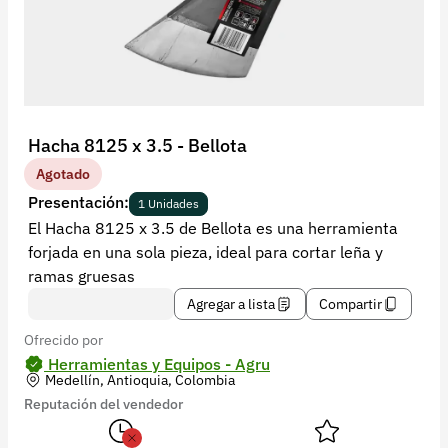
Recuperar contraseña
Contacto
Soporte
+57 323 2931928
Hacha 8125 x 3.5 - Bellota
contacto@croper.com
Agotado
Presentación:
1 Unidades
© 2026 Croper.com Todos los derechos reservados
El Hacha 8125 x 3.5 de Bellota es una herramienta
Versión 5.45.0
forjada en una sola pieza, ideal para cortar leña y
Síguenos
ramas gruesas
Agregar a lista
Compartir
Ofrecido por
Herramientas y Equipos - Agru
Medellín, Antioquia, Colombia
Reputación del vendedor