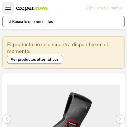
Enviar a
Sin definir
Enlaces de interés
Preguntas frecuentes
Busca lo que necesitas
Comunidad
El producto no se encuentra disponible en el
Ayuda
momento.
Información legal
Ver productos alternativos
Términos y condiciones
Política de devoluciones
Política de privacidad
Cuenta
Iniciar sesión
Registrarse