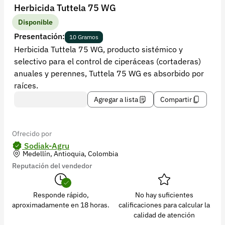
Recuperar contraseña
Herbicida Tuttela 75 WG
Contacto
Disponible
Presentación:
10 Gramos
Soporte
Herbicida Tuttela 75 WG, producto sistémico y
selectivo para el control de ciperáceas (cortaderas)
+57 323 2931928
anuales y perennes, Tuttela 75 WG es absorbido por
contacto@croper.com
raíces.
Agregar a lista
Compartir
© 2026 Croper.com Todos los derechos reservados
Versión 5.45.0
Síguenos
Ofrecido por
Sodiak-Agru
Medellín, Antioquia, Colombia
Reputación del vendedor
Responde rápido,
No hay suficientes
aproximadamente en 18 horas.
calificaciones para calcular la
calidad de atención