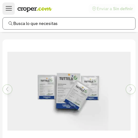
Enviar a
Sin definir
Enlaces de interés
Preguntas frecuentes
Busca lo que necesitas
Comunidad
Ayuda
Información legal
Términos y condiciones
Política de devoluciones
Política de privacidad
Cuenta
Iniciar sesión
Registrarse