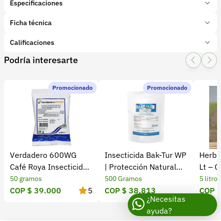
Especificaciones
Marca:
Sodiak
Ficha técnica
Presentación:
10 Gramos
Tipo de producto:
Calificaciones
Insumo
Categoría:
Protección de cultivos
Podría interesarte
1 Star
2 Star
3 Star
4 Star
5 Star
0
Subcategoría:
Herbicidas
Características adicionales
Promocionado
Promocionado
Ingredientes Activos:
0 calificaciones
Maleza que ataca:
file
5 Estrellas
0 %
4 Estrellas
0 %
Verdadero 600WG
Insecticida Bak-Tur WP
Herbic
3 Estrellas
0 %
Café Roya Insecticida
| Protección Natural
Lt – C
2 Estrellas
0 %
Fungicida ICA
contra Insectos
Eficaz
50 gramos
500 Gramos
5 litros
1 Estrellas
0 %
COP $ 39.000
5
COP $ 38.813
COP $
¿Necesitas
ayuda?