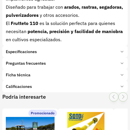
Diseñado para trabajar con
arados, rastras, segadoras,
pulverizadores
y otros accesorios.
El
Frutteto 110
es la solución perfecta para quienes
necesitan
potencia, precisión y facilidad de maniobra
en cultivos especializados.
Especificaciones
Marca:
Carraro
Preguntas frecuentes
Presentación:
1 unidades
Tipo de producto:
Ficha técnica
¿Para qué tipo de cultivos es ideal el Frutteto 110?
Insumo
Categoría:
Maquinaria Agrícola
Está diseñado para frutales, viñedos e
Calificaciones
Subcategoría:
Tractores
invernaderos, gracias a su tamaño compacto y
Podría interesarte
1 Star
2 Star
3 Star
4 Star
5 Star
5
tracción 4x4.
Promocionado
1 calificaciones
¿Qué potencia tiene el motor?
Puede variar entre 80 y 110 HP según el modelo y
¿Es posible añadir cabina?