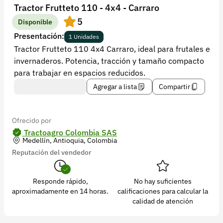
Recuperar contraseña
Tractor Frutteto 110 - 4x4 - Carraro
5
Contacto
Disponible
Presentación:
1 Unidades
Soporte
Tractor Frutteto 110 4x4 Carraro, ideal para frutales e
invernaderos. Potencia, tracción y tamaño compacto
+57 323 2931928
para trabajar en espacios reducidos.
contacto@croper.com
Agregar a lista
Compartir
© 2026 Croper.com Todos los derechos reservados
Versión 5.45.0
Ofrecido por
Síguenos
Tractoagro Colombia SAS
Medellín, Antioquia, Colombia
Reputación del vendedor
Responde rápido,
No hay suficientes
aproximadamente en 14 horas.
calificaciones para calcular la
calidad de atención