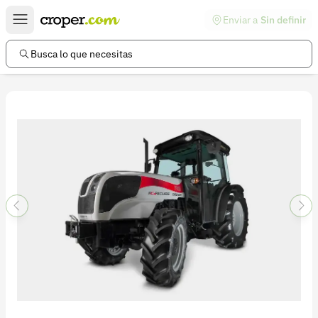
Enviar a
Sin definir
Enlaces de interés
Preguntas frecuentes
Busca lo que necesitas
Comunidad
Ayuda
Información legal
Términos y condiciones
Política de devoluciones
Política de privacidad
Cuenta
Iniciar sesión
Registrarse