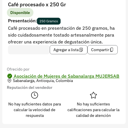
Recuperar contraseña
Café procesado x 250 Gr
Contacto
Disponible
Presentación:
250 Gramos
Soporte
Café procesado en presentación de 250 gramos, ha
sido cuidadosamente tostado artesanalmente para
+57 323 2931928
ofrecer una experiencia de degustación única.
contacto@croper.com
Agregar a lista
Compartir
© 2026 Croper.com Todos los derechos reservados
Versión 5.44.0
Ofrecido por
Síguenos
Asociación de Mujeres de Sabanalarga MUJERSAB
Sabanalarga, Antioquia, Colombia
Reputación del vendedor
No hay suficientes datos para
No hay suficientes
calcular la velocidad de
calificaciones para calcular la
respuesta
calidad de atención