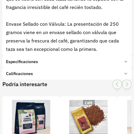
fragancia irresistible del café recién tostado.
Envase Sellado con Válvula: La presentación de 250
gramos viene en un envase sellado con válvula que
preserva la frescura del café, garantizando que cada
taza sea tan excepcional como la primera.
Especificaciones
Marca:
MUJERSAB
Calificaciones
Presentación:
250 Gramos
Podría interesarte
Tipo de producto:
Producto final
1 Star
2 Star
3 Star
4 Star
5 Star
0
Categoría:
Café
Subcategoría:
Café
0 calificaciones
5 Estrellas
0 %