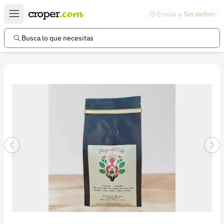
Enviar a
Sin definir
Enlaces de interés
Preguntas frecuentes
Busca lo que necesitas
Comunidad
Ayuda
Información legal
Términos y condiciones
Política de devoluciones
Política de privacidad
Cuenta
Iniciar sesión
Registrarse