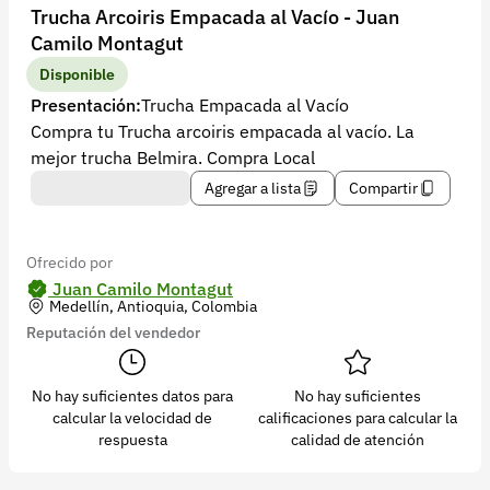
Recuperar contraseña
Trucha Arcoiris Empacada al Vacío - Juan
Camilo Montagut
Contacto
Disponible
Soporte
Presentación:
Trucha Empacada al Vacío
Compra tu Trucha arcoiris empacada al vacío. La
+57 323 2931928
mejor trucha Belmira. Compra Local
contacto@croper.com
Agregar a lista
Compartir
© 2026 Croper.com Todos los derechos reservados
Versión 5.45.0
Ofrecido por
Síguenos
Juan Camilo Montagut
Medellín, Antioquia, Colombia
Reputación del vendedor
No hay suficientes datos para
No hay suficientes
calcular la velocidad de
calificaciones para calcular la
respuesta
calidad de atención