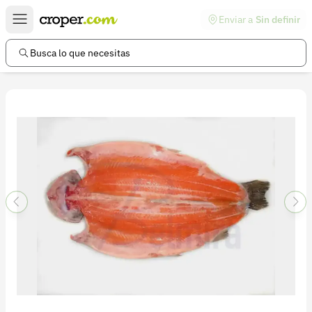
Enviar a
Sin definir
Enlaces de interés
Preguntas frecuentes
Busca lo que necesitas
Comunidad
Ayuda
Información legal
Términos y condiciones
Política de devoluciones
Política de privacidad
Cuenta
Iniciar sesión
Registrarse