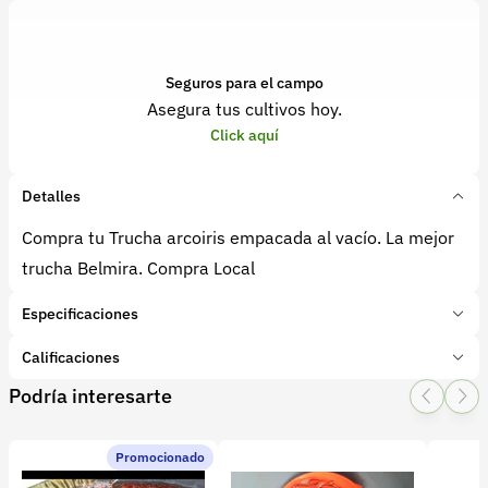
Seguros para el campo
Asegura tus cultivos hoy.
Click aquí
Detalles
Compra tu Trucha arcoiris empacada al vacío. La mejor
trucha Belmira. Compra Local
Especificaciones
Marca:
Truchas Belmira
Calificaciones
Presentación:
Trucha Empacada al Vacío
Podría interesarte
Tipo de producto:
Producto final
1 Star
2 Star
3 Star
4 Star
5 Star
0
Categoría:
Animales
Subcategoría:
Pescado
Promocionado
0 calificaciones