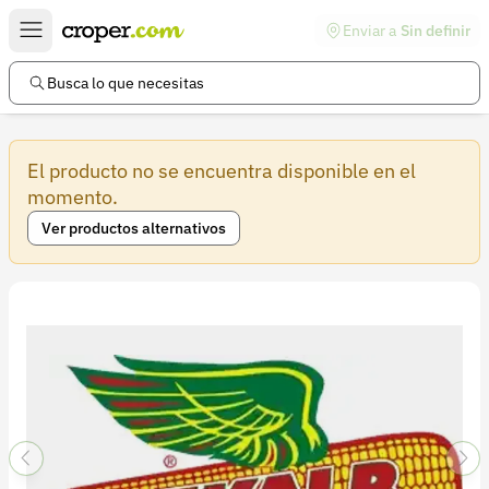
Enviar a
Sin definir
Enlaces de interés
Preguntas frecuentes
Busca lo que necesitas
Comunidad
El producto no se encuentra disponible en el
Ayuda
momento.
Información legal
Ver productos alternativos
Términos y condiciones
Política de devoluciones
Política de privacidad
Cuenta
Iniciar sesión
Registrarse