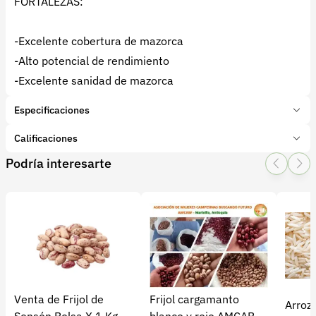
FORTALEZAS:
-Excelente cobertura de mazorca
-Alto potencial de rendimiento
-Excelente sanidad de mazorca
Especificaciones
Marca:
Dekalb
Calificaciones
Presentación:
60000 Unidades
Podría interesarte
Tipo de producto:
Producto final
1 Star
2 Star
3 Star
4 Star
5 Star
0
Categoría:
Granos y cereales
Subcategoría:
Maiz Forrajero
0 calificaciones
5 Estrellas
0 %
4 Estrellas
0 %
Venta de Frijol de
Frijol cargamanto
Arroz
3 Estrellas
0 %