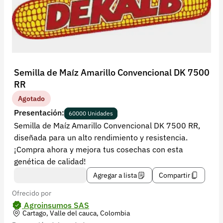
Recuperar contraseña
Contacto
Soporte
+57 323 2931928
Semilla de Maíz Amarillo Convencional DK 7500
contacto@croper.com
RR
Agotado
© 2026 Croper.com Todos los derechos reservados
Presentación:
60000 Unidades
Versión 5.44.0
Semilla de Maíz Amarillo Convencional DK 7500 RR,
Síguenos
diseñada para un alto rendimiento y resistencia.
¡Compra ahora y mejora tus cosechas con esta
genética de calidad!
Agregar a lista
Compartir
Ofrecido por
Agroinsumos SAS
Cartago, Valle del cauca, Colombia