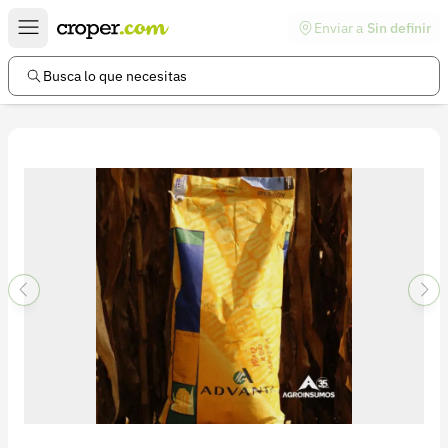
Enviar a
Sin definir
Enlaces de interés
Preguntas frecuentes
Busca lo que necesitas
Comunidad
Ayuda
Información legal
Términos y condiciones
Política de devoluciones
Política de privacidad
Cuenta
Iniciar sesión
Registrarse