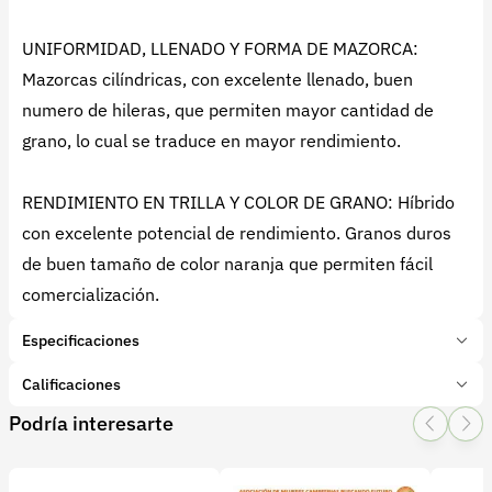
UNIFORMIDAD, LLENADO Y FORMA DE MAZORCA:
Mazorcas cilíndricas, con excelente llenado, buen
numero de hileras, que permiten mayor cantidad de
grano, lo cual se traduce en mayor rendimiento.
RENDIMIENTO EN TRILLA Y COLOR DE GRANO: Híbrido
con excelente potencial de rendimiento. Granos duros
de buen tamaño de color naranja que permiten fácil
comercialización.
Especificaciones
Marca:
Advanta
Calificaciones
Presentación:
60000 Unidades
Podría interesarte
Tipo de producto:
Producto final
1 Star
2 Star
3 Star
4 Star
5 Star
0
Categoría:
Granos y cereales
Subcategoría:
Maiz Forrajero
0 calificaciones