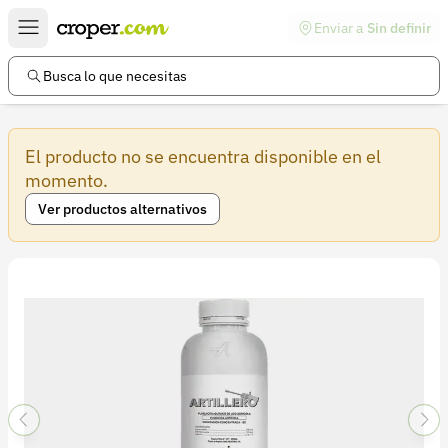
Enviar a
Sin definir
Enlaces de interés
Preguntas frecuentes
Busca lo que necesitas
Comunidad
El producto no se encuentra disponible en el
Ayuda
momento.
Información legal
Ver productos alternativos
Términos y condiciones
Política de devoluciones
Política de privacidad
Cuenta
Iniciar sesión
Registrarse