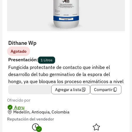
Recuperar contraseña
Contacto
Soporte
+57 323 2931928
Dithane Wp
contacto@croper.com
Agotado
Presentación:
1 Litros
© 2026 Croper.com Todos los derechos reservados
Fungicida protectante de contacto que inhibe el
Versión 5.45.0
desarrollo del tubo germinativo de la espora del
Síguenos
hongo, ya que bloquea los proceso enzimáticos a nivel
Agregar a lista
Compartir
Ofrecido por
Agru
Medellín, Antioquia, Colombia
Reputación del vendedor