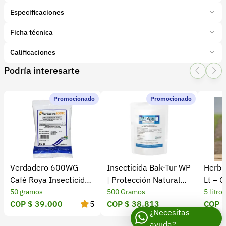
Especificaciones
Marca:
Dow
Ficha técnica
Presentación:
1 Litros
Tipo de producto:
Calificaciones
Insumo
Categoría:
Protección de cultivos
Podría interesarte
1 Star
2 Star
3 Star
4 Star
5 Star
0
Subcategoría:
Fungicidas
Promocionado
Promocionado
0 calificaciones
file
5 Estrellas
0 %
4 Estrellas
0 %
Verdadero 600WG
Insecticida Bak-Tur WP
Herbic
3 Estrellas
0 %
Café Roya Insecticida
| Protección Natural
Lt – C
2 Estrellas
0 %
Fungicida ICA
contra Insectos
Eficaz
50 gramos
500 Gramos
5 litros
1 Estrellas
0 %
COP $ 39.000
5
COP $ 38.813
COP $
¿Necesitas
ayuda?