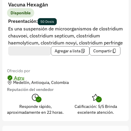
Recuperar contraseña
Vacuna Hexagán
Contacto
Disponible
Presentación:
50 Dosis
Soporte
Es una suspensión de microorganismos de clostridium
chauvoei, clostridium septicum, clostridium
+57 323 2931928
haemolyticum, clostridium novyi, clostridium perfringe
contacto@croper.com
Agregar a lista
Compartir
© 2026 Croper.com Todos los derechos reservados
Versión 5.45.0
Ofrecido por
Síguenos
Agru
Medellín, Antioquia, Colombia
Reputación del vendedor
Responde rápido,
Calificación: 5/5 Brinda
aproximadamente en 22 horas.
excelente atención.