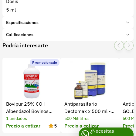
Dosis
5 ml
Especificaciones
Marca:
Vecol
Calificaciones
Presentación:
50 Dosis
Podría interesarte
Tipo de producto:
Insumo
1 Star
2 Star
3 Star
4 Star
5 Star
0
Categoría:
Farmacia y veterinaria
Subcategoría:
Vacunas
Promocionado
0 calificaciones
5 Estrellas
0 %
4 Estrellas
0 %
Bovipur 25% CO |
Antiparasitario
Antip
3 Estrellas
0 %
Albendazol Bovinos
Dectomax x 500 ml -
GOLD 
2 Estrellas
0 %
Antiparasitario
Tierragro
1 unidades
500 Mililitros
500 Mil
1 Estrellas
0 %
Precio a cotizar
5
Precio a cotizar
Precio
¿Necesitas