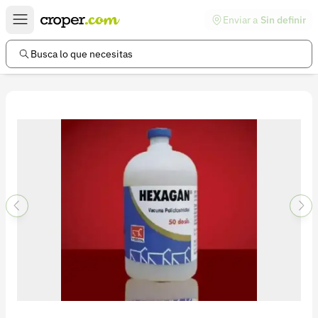
Enviar a
Sin definir
Enlaces de interés
Preguntas frecuentes
Busca lo que necesitas
Comunidad
Ayuda
Información legal
Términos y condiciones
Política de devoluciones
Política de privacidad
Cuenta
Iniciar sesión
Registrarse