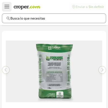
Enviar a
Sin definir
Enlaces de interés
Preguntas frecuentes
Busca lo que necesitas
Comunidad
Ayuda
Información legal
Términos y condiciones
Política de devoluciones
Política de privacidad
Cuenta
Iniciar sesión
Registrarse