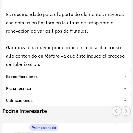
Es recomendado para el aporte de elementos mayores
con énfasis en Fósforo en la etapa de trasplante o
renovación de varios tipos de frutales.
Garantiza una mayor producción en la cosecha por su
alto contenido en fósforo ya que éste induce el proceso
de tuberización.
Especificaciones
Marca:
Ciamsa
Ficha técnica
Presentación:
50 Kilogramos
Tipo de producto:
Calificaciones
Insumo
Categoría:
Fertilizantes y enmiendas
Podría interesarte
1 Star
2 Star
3 Star
4 Star
5 Star
0
Subcategoría:
Complejos NPK
Características adicionales
Promocionado
Etapa del cultivo:
0 calificaciones
Crecimiento
Producción