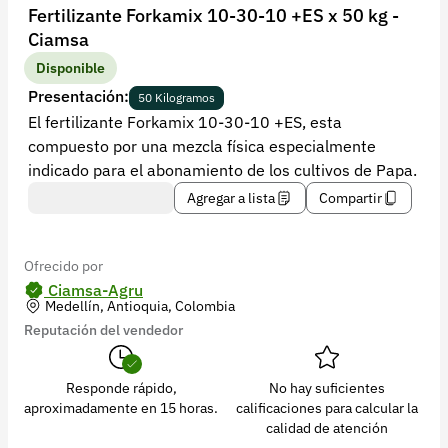
Recuperar contraseña
Fertilizante Forkamix 10-30-10 +ES x 50 kg -
Ciamsa
Contacto
Disponible
Soporte
Presentación:
50 Kilogramos
El fertilizante Forkamix 10-30-10 +ES, esta
+57 323 2931928
compuesto por una mezcla física especialmente
contacto@croper.com
indicado para el abonamiento de los cultivos de Papa.
Agregar a lista
Compartir
© 2026 Croper.com Todos los derechos reservados
Versión 5.45.0
Síguenos
Ofrecido por
Ciamsa-Agru
Medellín, Antioquia, Colombia
Reputación del vendedor
Responde rápido,
No hay suficientes
aproximadamente en 15 horas.
calificaciones para calcular la
calidad de atención