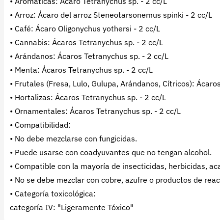
• Aromáticas: Ácaro Tetranychus sp. - 2 cc/L
• Arroz: Ácaro del arroz Steneotarsonemus spinki - 2 cc/L
• Café: Ácaro Oligonychus yothersi - 2 cc/L
• Cannabis: Ácaros Tetranychus sp. - 2 cc/L
• Arándanos: Ácaros Tetranychus sp. - 2 cc/L
• Menta: Ácaros Tetranychus sp. - 2 cc/L
• Frutales (Fresa, Lulo, Gulupa, Arándanos, Cítricos): Ácaro
• Hortalizas: Ácaros Tetranychus sp. - 2 cc/L
• Ornamentales: Ácaros Tetranychus sp. - 2 cc/L
• Compatibilidad:
• No debe mezclarse con fungicidas.
• Puede usarse con coadyuvantes que no tengan alcohol.
• Compatible con la mayoría de insecticidas, herbicidas, aca
• No se debe mezclar con cobre, azufre o productos de reacc
• Categoría toxicológica:
categoría IV: "Ligeramente Tóxico"