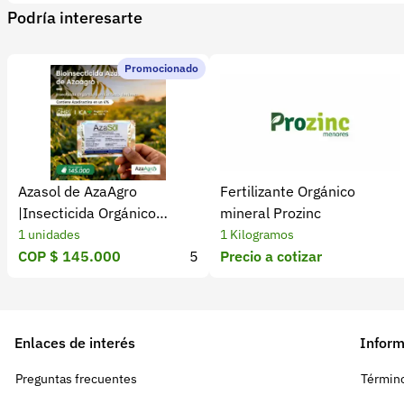
Podría interesarte
Promocionado
Azasol de AzaAgro
Fertilizante Orgánico
|Insecticida Orgánico
mineral Prozinc
Extracto de Neem
1 unidades
1 Kilogramos
COP $ 145.000
5
Precio a cotizar
Enlaces de interés
Inform
Preguntas frecuentes
Término