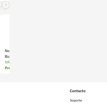
Novaplant Alganova 500 g –
Bioinsecticida Adngreen x
Bioestimulante Algásico
25 cc
500 gramos
25 Mililitros
Precio a cotizar
Precio a cotizar
Contacto
Soporte