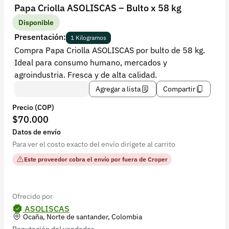
Recuperar contraseña
Papa Criolla ASOLISCAS – Bulto x 58 kg
Contacto
Disponible
Presentación:
1 Kilogramos
Soporte
Compra Papa Criolla ASOLISCAS por bulto de 58 kg.
Ideal para consumo humano, mercados y
+57 323 2931928
agroindustria. Fresca y de alta calidad.
contacto@croper.com
Agregar a lista
Compartir
Precio (COP)
© 2026 Croper.com Todos los derechos reservados
$70.000
Versión 5.45.0
Datos de envío
Síguenos
Para ver el costo exacto del envío dirígete al carrito
Este proveedor cobra el envío por fuera de Croper
Ofrecido por
ASOLISCAS
Ocaña, Norte de santander, Colombia
Reputación del vendedor