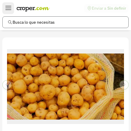
Enviar a
Sin definir
Enlaces de interés
Preguntas frecuentes
Busca lo que necesitas
Comunidad
Ayuda
Información legal
Términos y condiciones
Política de devoluciones
Política de privacidad
Cuenta
Iniciar sesión
Registrarse