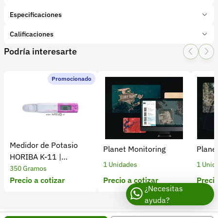
Especificaciones
Marca:
Ecologic Ingenieria
Calificaciones
Presentación:
1 Unidades
Podría interesarte
Tipo de producto:
Insumo
1 Star
2 Star
3 Star
4 Star
5 Star
0
Categoría:
Tecnología
Subcategoría:
Medidores y sensores
Promocionado
0 calificaciones
5 Estrellas
0 %
4 Estrellas
0 %
Medidor de Potasio
Planet Monitoring
Plane
3 Estrellas
0 %
HORIBA K-11 |
1 Unidades
1 Unid
2 Estrellas
0 %
Monitoreo Exacto
350 Gramos
1 Estrellas
0 %
Precio a cotizar
Precio a cotizar
Precio
¿Necesitas
ayuda?