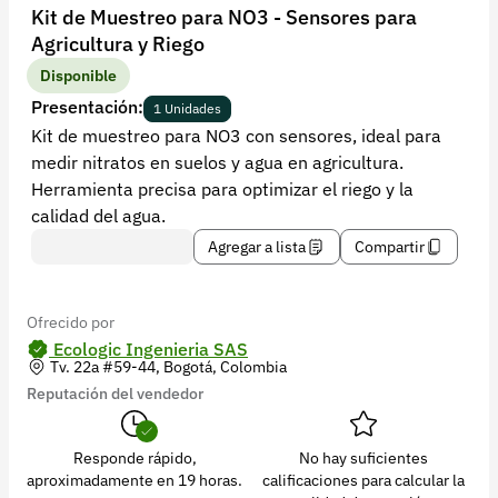
Recuperar contraseña
Kit de Muestreo para NO3 - Sensores para
Agricultura y Riego
Contacto
Disponible
Soporte
Presentación:
1 Unidades
Kit de muestreo para NO3 con sensores, ideal para
+57 323 2931928
medir nitratos en suelos y agua en agricultura.
contacto@croper.com
Herramienta precisa para optimizar el riego y la
calidad del agua.
© 2026 Croper.com Todos los derechos reservados
Agregar a lista
Compartir
Versión 5.45.0
Síguenos
Ofrecido por
Ecologic Ingenieria SAS
Tv. 22a #59-44, Bogotá, Colombia
Reputación del vendedor
Responde rápido,
No hay suficientes
aproximadamente en 19 horas.
calificaciones para calcular la