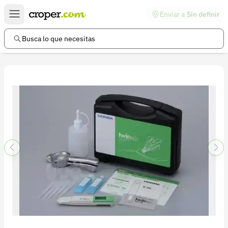
Enviar a
Sin definir
Enlaces de interés
Preguntas frecuentes
Busca lo que necesitas
Comunidad
Ayuda
Información legal
Términos y condiciones
Política de devoluciones
Política de privacidad
Cuenta
Iniciar sesión
Registrarse