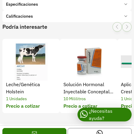
Especificaciones
Marca:
Zoetis
Calificaciones
Presentación:
30 Mililitros
Podría interesarte
Tipo de producto:
Insumo
1 Star
2 Star
3 Star
4 Star
5 Star
0
Categoría:
Reproducción y genética
Subcategoría:
Hormonales
0 calificaciones
5 Estrellas
0 %
4 Estrellas
0 %
Leche/Genética
Solución Hormonal
Aplic
3 Estrellas
0 %
Holstein
Inyectable Conceptal x
Crest
2 Estrellas
0 %
10 Ml
1 Unidades
10 Mililitros
1 Unid
1 Estrellas
0 %
Precio a cotizar
Precio a cotizar
Precio
¿Necesitas
ayuda?