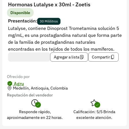
Recuperar contraseña
Hormonas Lutalyse x 30ml - Zoetis
Contacto
Disponible
Presentación:
30 Mililitros
Soporte
Lutalyse, contiene Dinoprost Trometamina solución 5
mg/mL, es una prostaglandina natural que forma parte
+57 323 2931928
de la familia de prostaglandinas naturales
contacto@croper.com
encontradas en los tejidos de todos los mamíferos.
Agregar a lista
Compartir
© 2026 Croper.com Todos los derechos reservados
Versión 5.45.0
Síguenos
Ofrecido por
Agru
Medellín, Antioquia, Colombia
Reputación del vendedor
Responde rápido,
Calificación: 5/5 Brinda
aproximadamente en 22 horas.
excelente atención.