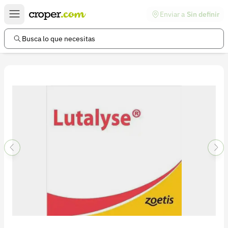
Enviar a
Sin definir
Enlaces de interés
Preguntas frecuentes
Busca lo que necesitas
Comunidad
Ayuda
Información legal
Términos y condiciones
Política de devoluciones
Política de privacidad
Cuenta
Iniciar sesión
Registrarse