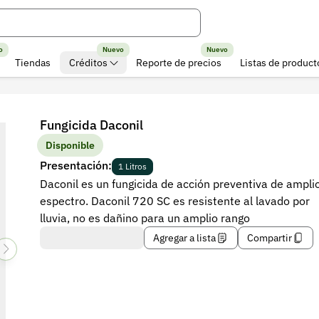
o
Nuevo
Nuevo
Tiendas
Créditos
Reporte de precios
Listas de product
Fungicida Daconil
Disponible
Presentación:
1 Litros
Daconil es un fungicida de acción preventiva de ampli
espectro. Daconil 720 SC es resistente al lavado por
lluvia, no es dañino para un amplio rango
Agregar a lista
Compartir