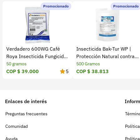
Promocionado
Promocionado
Verdadero 600WG Café
Insecticida Bak-Tur WP |
Roya Insecticida Fungicida
Protección Natural contra
ICA
Insectos
50 gramos
500 Gramos
COP $ 39.000
5
COP $ 38.813
Enlaces de interés
Inform
Preguntas frecuentes
Término
Comunidad
Polític
Ayuda
Polític