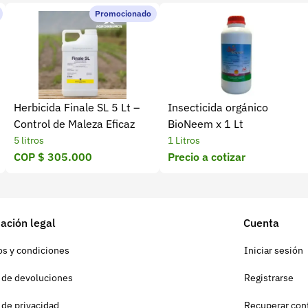
Promocionado
Herbicida Finale SL 5 Lt –
Insecticida orgánico
Control de Maleza Eficaz
BioNeem x 1 Lt
5 litros
1 Litros
COP $ 305.000
Precio a cotizar
ación legal
Cuenta
s y condiciones
Iniciar sesión
a de devoluciones
Registrarse
a de privacidad
Recuperar con