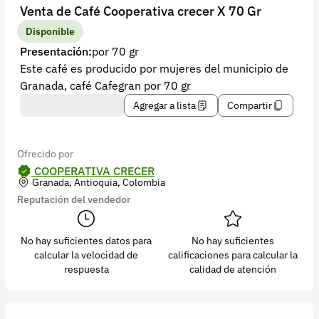
Recuperar contraseña
Venta de Café Cooperativa crecer X 70 Gr
Contacto
Disponible
Presentación:
por 70 gr
Soporte
Este café es producido por mujeres del municipio de
Granada, café Cafegran por 70 gr
+57 323 2931928
Agregar a lista
Compartir
contacto@croper.com
© 2026 Croper.com Todos los derechos reservados
Ofrecido por
Versión 5.45.0
COOPERATIVA CRECER
Granada, Antioquia, Colombia
Síguenos
Reputación del vendedor
No hay suficientes datos para
No hay suficientes
calcular la velocidad de
calificaciones para calcular la
respuesta
calidad de atención