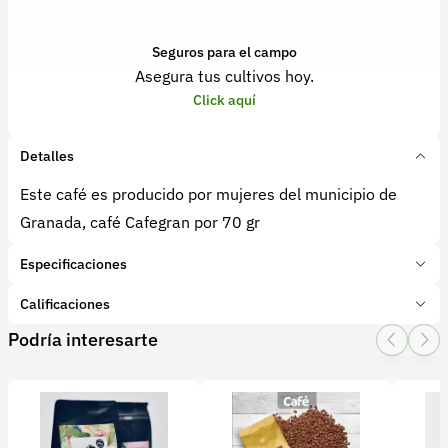
Seguros para el campo
Asegura tus cultivos hoy.
Click aquí
Detalles
Este café es producido por mujeres del municipio de
Granada, café Cafegran por 70 gr
Especificaciones
Marca:
Cafegran
Calificaciones
Presentación:
por 70 gr
Podría interesarte
Tipo de producto:
Producto final
1 Star
2 Star
3 Star
4 Star
5 Star
0
Categoría:
Café
Subcategoría:
Café
0 calificaciones