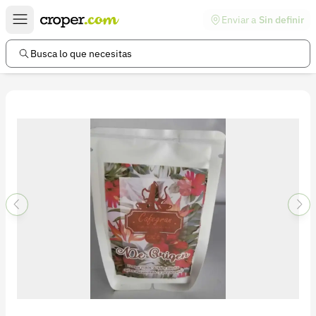
Enviar a
Sin definir
Enlaces de interés
Preguntas frecuentes
Busca lo que necesitas
Comunidad
Ayuda
Información legal
Términos y condiciones
Política de devoluciones
Política de privacidad
Cuenta
Iniciar sesión
Registrarse