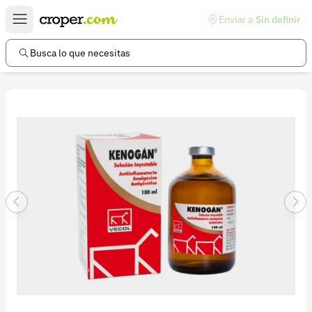
Enviar a
Sin definir
Enlaces de interés
Preguntas frecuentes
Busca lo que necesitas
Comunidad
Ayuda
Información legal
Términos y condiciones
Política de devoluciones
Política de privacidad
Cuenta
Iniciar sesión
Registrarse