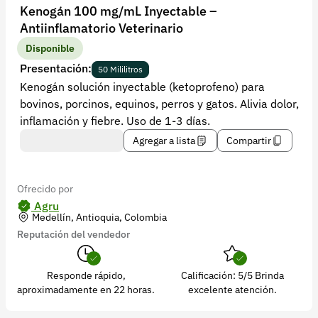
Recuperar contraseña
Kenogán 100 mg/mL Inyectable –
Antiinflamatorio Veterinario
Contacto
Disponible
Soporte
Presentación:
50 Mililitros
Kenogán solución inyectable (ketoprofeno) para
+57 323 2931928
bovinos, porcinos, equinos, perros y gatos. Alivia dolor,
contacto@croper.com
inflamación y fiebre. Uso de 1-3 días.
Agregar a lista
Compartir
© 2026 Croper.com Todos los derechos reservados
Versión 5.45.0
Síguenos
Ofrecido por
Agru
Medellín, Antioquia, Colombia
Reputación del vendedor
Responde rápido,
Calificación: 5/5 Brinda
aproximadamente en 22 horas.
excelente atención.