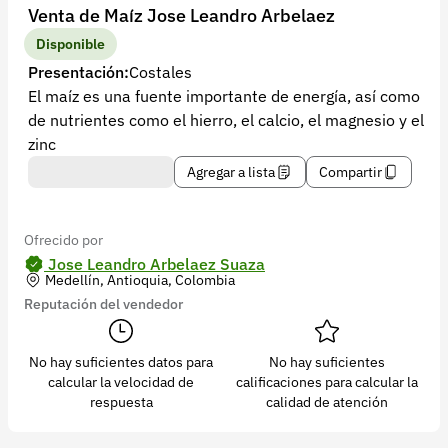
Recuperar contraseña
Venta de Maíz Jose Leandro Arbelaez
Contacto
Disponible
Presentación:
Costales
Soporte
El maíz es una fuente importante de energía, así como
de nutrientes como el hierro, el calcio, el magnesio y el
+57 323 2931928
zinc
contacto@croper.com
Agregar a lista
Compartir
© 2026 Croper.com Todos los derechos reservados
Versión 5.45.0
Ofrecido por
Síguenos
Jose Leandro Arbelaez Suaza
Medellín, Antioquia, Colombia
Reputación del vendedor
No hay suficientes datos para
No hay suficientes
calcular la velocidad de
calificaciones para calcular la
respuesta
calidad de atención