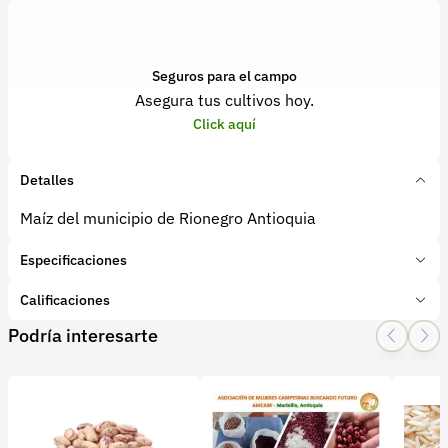
Seguros para el campo
Asegura tus cultivos hoy.
Click aquí
Detalles
Maíz del municipio de Rionegro Antioquia
Especificaciones
Marca:
Agro Antioquia Digital
Calificaciones
Presentación:
Costales
Podría interesarte
Tipo de producto:
Producto final
1 Star
2 Star
3 Star
4 Star
5 Star
0
Categoría:
Granos y cereales
Subcategoría:
Maíz Tradicional
0 calificaciones