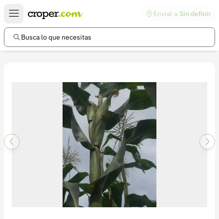
Enviar a
Sin definir
Enlaces de interés
Preguntas frecuentes
Busca lo que necesitas
Comunidad
Ayuda
Información legal
Términos y condiciones
Política de devoluciones
Política de privacidad
Cuenta
Iniciar sesión
Registrarse