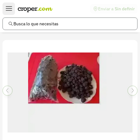
Enviar a
Sin definir
Enlaces de interés
Preguntas frecuentes
Busca lo que necesitas
Comunidad
Ayuda
Información legal
Términos y condiciones
Política de devoluciones
Política de privacidad
Cuenta
Iniciar sesión
Registrarse