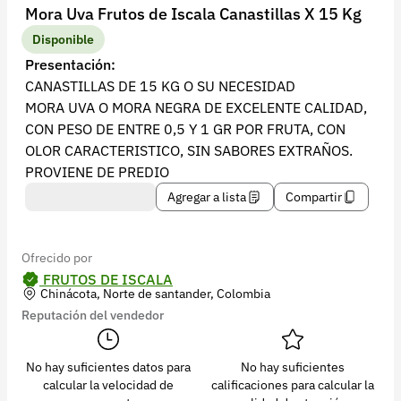
Recuperar contraseña
Mora Uva Frutos de Iscala Canastillas X 15 Kg
Contacto
Disponible
Presentación:
Soporte
CANASTILLAS DE 15 KG O SU NECESIDAD
MORA UVA O MORA NEGRA DE EXCELENTE CALIDAD,
+57 323 2931928
CON PESO DE ENTRE 0,5 Y 1 GR POR FRUTA, CON
contacto@croper.com
OLOR CARACTERISTICO, SIN SABORES EXTRAÑOS.
PROVIENE DE PREDIO
© 2026 Croper.com Todos los derechos reservados
Agregar a lista
Compartir
Versión 5.45.0
Síguenos
Ofrecido por
FRUTOS DE ISCALA
Chinácota, Norte de santander, Colombia
Reputación del vendedor
No hay suficientes datos para
No hay suficientes
calcular la velocidad de
calificaciones para calcular la