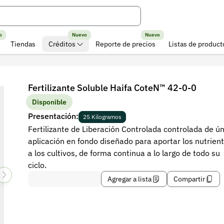
o
Nuevo
Nuevo
Tiendas
Créditos
Reporte de precios
Listas de product
Fertilizante Soluble Haifa CoteN™ 42-0-0
Disponible
Presentación:
25 Kilogramos
Fertilizante de Liberación Controlada controlada de ú
aplicación en fondo diseñado para aportar los nutrien
a los cultivos, de forma continua a lo largo de todo su
ciclo.
Agregar a lista
Compartir