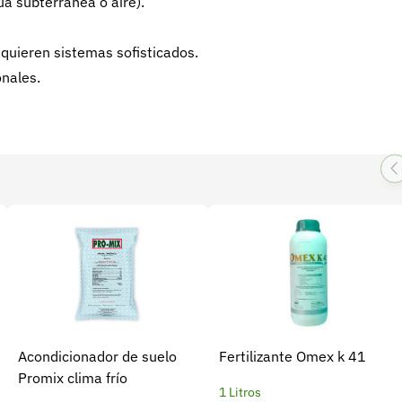
ua subterránea o aire).
equieren sistemas sofisticados.
onales.
Acondicionador de suelo
Fertilizante Omex k 41
Promix clima frío
1 Litros