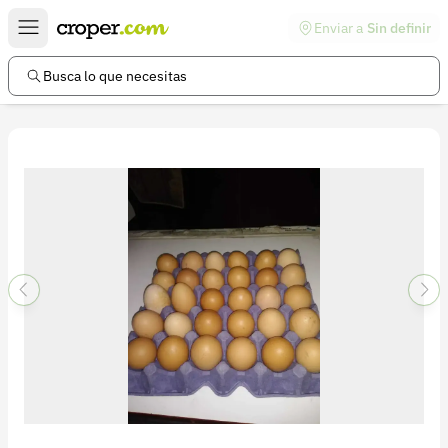
Enviar a
Sin definir
Enlaces de interés
Preguntas frecuentes
Busca lo que necesitas
Comunidad
Ayuda
Información legal
Términos y condiciones
Política de devoluciones
Política de privacidad
Cuenta
Iniciar sesión
Registrarse