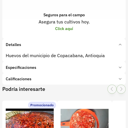
Seguros para el campo
Asegura tus cultivos hoy.
Click aquí
Detalles
Huevos del municipio de Copacabana, Antioquia
Especificaciones
Marca:
Agro Antioquia Digital
Calificaciones
Presentación:
cajas 1 kg
Podría interesarte
Tipo de producto:
Producto final
1 Star
2 Star
3 Star
4 Star
5 Star
0
Categoría:
Animales
Subcategoría:
Huevos
Promocionado
0 calificaciones