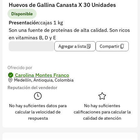
Recuperar contraseña
Huevos de Gallina Canasta X 30 Unidades
Contacto
Disponible
Presentación:
cajas 1 kg
Soporte
Son una fuente de proteínas de alta calidad. Son ricos
en vitaminas B, D y E
+57 323 2931928
Agregar a lista
Compartir
contacto@croper.com
© 2026 Croper.com Todos los derechos reservados
Ofrecido por
Versión 5.44.0
Carolina Montes Franco
Medellín, Antioquia, Colombia
Síguenos
Reputación del vendedor
No hay suficientes datos para
No hay suficientes
calcular la velocidad de
calificaciones para calcular la
respuesta
calidad de atención