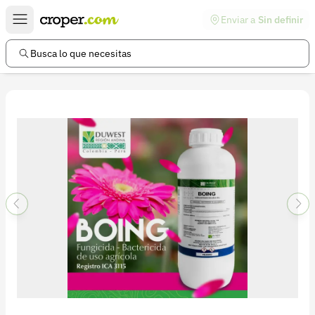
Enviar a
Sin definir
Enlaces de interés
Preguntas frecuentes
Busca lo que necesitas
Comunidad
Ayuda
Información legal
Términos y condiciones
Política de devoluciones
Política de privacidad
Cuenta
Iniciar sesión
Registrarse