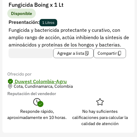
Recuperar contraseña
Fungicida Boing x 1 Lt
Contacto
Disponible
Presentación:
1 Litros
Soporte
Fungicida y bactericida protectante y curativo, con
amplio rango de acción, actúa inhibiendo la síntesis de
+57 323 2931928
aminoácidos y proteínas de los hongos y bacterias.
contacto@croper.com
Agregar a lista
Compartir
© 2026 Croper.com Todos los derechos reservados
Versión 5.45.0
Ofrecido por
Síguenos
Duwest Colombia-Agru
Cota, Cundinamarca, Colombia
Reputación del vendedor
Responde rápido,
No hay suficientes
aproximadamente en 10 horas.
calificaciones para calcular la
calidad de atención