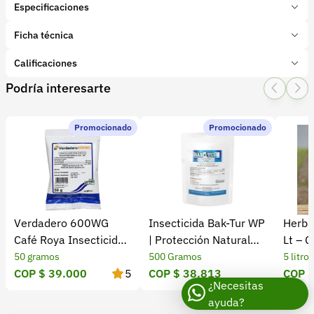
Especificaciones
Marca:
Duwest Colombia
Ficha técnica
Presentación:
1 Litros
Tipo de producto:
Calificaciones
Insumo
Categoría:
Protección de cultivos
Podría interesarte
1 Star
2 Star
3 Star
4 Star
5 Star
0
Subcategoría:
Fungicidas
Promocionado
Promocionado
0 calificaciones
Ficha Boing DWT.pdf
5 Estrellas
0 %
4 Estrellas
0 %
Verdadero 600WG
Insecticida Bak-Tur WP
Herbic
3 Estrellas
0 %
Café Roya Insecticida
| Protección Natural
Lt – C
2 Estrellas
0 %
Fungicida ICA
contra Insectos
Eficaz
50 gramos
500 Gramos
5 litros
1 Estrellas
0 %
COP $ 39.000
5
COP $ 38.813
COP $
¿Necesitas
ayuda?