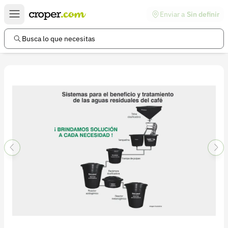
Enviar a
Sin definir
Enlaces de interés
Preguntas frecuentes
Busca lo que necesitas
Comunidad
Ayuda
Información legal
Términos y condiciones
Política de devoluciones
Política de privacidad
Cuenta
Iniciar sesión
Registrarse