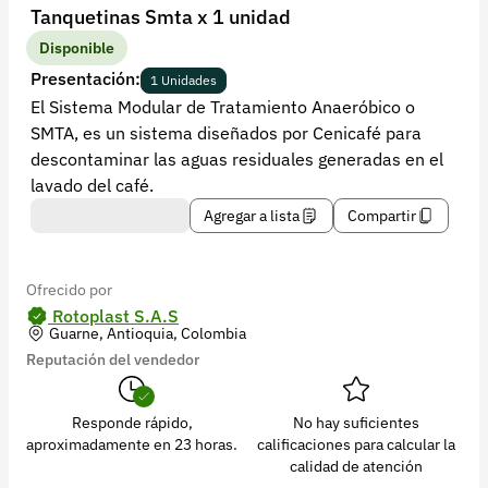
Recuperar contraseña
Tanquetinas Smta x 1 unidad
Contacto
Disponible
Presentación:
1 Unidades
Soporte
El Sistema Modular de Tratamiento Anaeróbico o
SMTA, es un sistema diseñados por Cenicafé para
+57 323 2931928
descontaminar las aguas residuales generadas en el
contacto@croper.com
lavado del café.
Agregar a lista
Compartir
© 2026 Croper.com Todos los derechos reservados
Versión 5.45.0
Síguenos
Ofrecido por
Rotoplast S.A.S
Guarne, Antioquia, Colombia
Reputación del vendedor
Responde rápido,
No hay suficientes
aproximadamente en 23 horas.
calificaciones para calcular la
calidad de atención