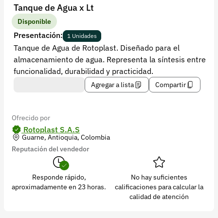
Recuperar contraseña
Tanque de Agua x Lt
Contacto
Disponible
Presentación:
1 Unidades
Soporte
Tanque de Agua de Rotoplast. Diseñado para el
almacenamiento de agua. Representa la síntesis entre
+57 323 2931928
funcionalidad, durabilidad y practicidad.
contacto@croper.com
Agregar a lista
Compartir
© 2026 Croper.com Todos los derechos reservados
Versión 5.45.0
Ofrecido por
Síguenos
Rotoplast S.A.S
Guarne, Antioquia, Colombia
Reputación del vendedor
Responde rápido,
No hay suficientes
aproximadamente en 23 horas.
calificaciones para calcular la
calidad de atención