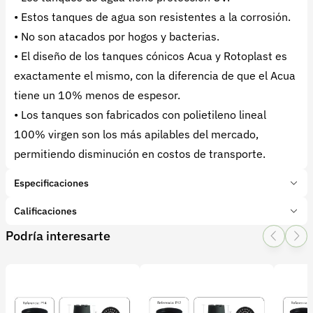
• Estos tanques de agua son resistentes a la corrosión.
• No son atacados por hogos y bacterias.
• El diseño de los tanques cónicos Acua y Rotoplast es
exactamente el mismo, con la diferencia de que el Acua
tiene un 10% menos de espesor.
• Los tanques son fabricados con polietileno lineal
100% virgen son los más apilables del mercado,
permitiendo disminución en costos de transporte.
Especificaciones
Marca:
Rotoplast
Calificaciones
Presentación:
1 Unidades
Podría interesarte
Tipo de producto:
Insumo
1 Star
2 Star
3 Star
4 Star
5 Star
0
Categoría:
Infraestructura
Subcategoría:
Tanques Plásticos
0 calificaciones