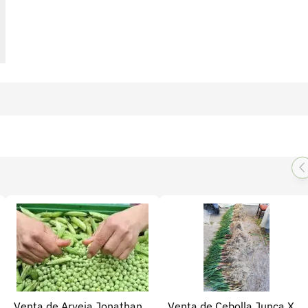
Venta de Arveja Jonathan
Venta de Cebolla Junca X