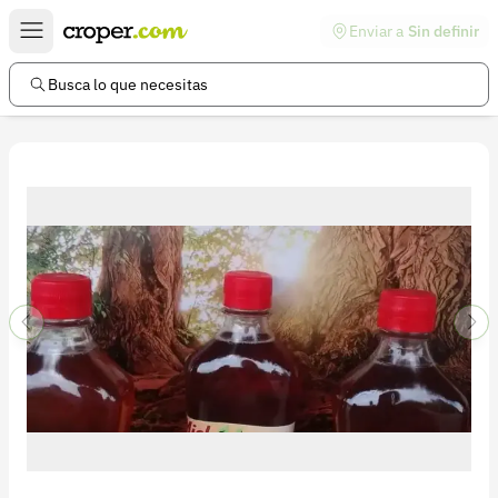
Enviar a
Sin definir
Enlaces de interés
Preguntas frecuentes
Busca lo que necesitas
Comunidad
Ayuda
Información legal
Términos y condiciones
Política de devoluciones
Política de privacidad
Cuenta
Iniciar sesión
Registrarse