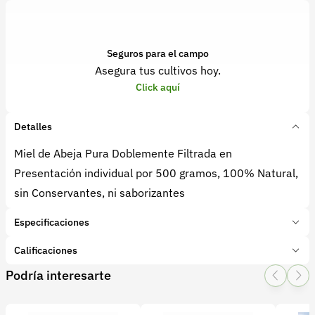
Seguros para el campo
Asegura tus cultivos hoy.
Click aquí
Detalles
Miel de Abeja Pura Doblemente Filtrada en
Presentación individual por 500 gramos, 100% Natural,
sin Conservantes, ni saborizantes
Especificaciones
Marca:
Deseo
Calificaciones
Presentación:
envases 500 g
Podría interesarte
Tipo de producto:
Producto final
1 Star
2 Star
3 Star
4 Star
5 Star
0
Categoría:
Procesados
Subcategoría:
Miel