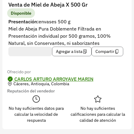
Recuperar contraseña
Venta de Miel de Abeja X 500 Gr
Contacto
Disponible
Presentación:
envases 500 g
Soporte
Miel de Abeja Pura Doblemente Filtrada en
Presentación individual por 500 gramos, 100%
+57 323 2931928
Natural, sin Conservantes, ni saborizantes
contacto@croper.com
Agregar a lista
Compartir
© 2026 Croper.com Todos los derechos reservados
Versión 5.45.0
Ofrecido por
Síguenos
CARLOS ARTURO ARROYAVE MARIN
Cáceres, Antioquia, Colombia
Reputación del vendedor
No hay suficientes datos para
No hay suficientes
calcular la velocidad de
calificaciones para calcular la
respuesta
calidad de atención