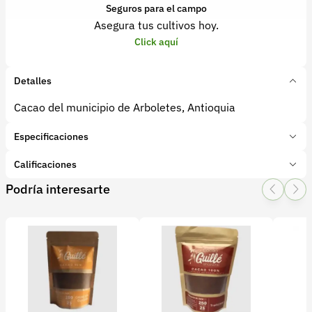
Seguros para el campo
Asegura tus cultivos hoy.
Click aquí
Detalles
Cacao del municipio de Arboletes, Antioquia
Especificaciones
Marca:
Agro Antioquia Digital
Calificaciones
Presentación:
cajas 1 kg
Podría interesarte
Tipo de producto:
Producto final
1 Star
2 Star
3 Star
4 Star
5 Star
0
Categoría:
Cacao
Subcategoría:
Cacao
0 calificaciones
5 Estrellas
0 %