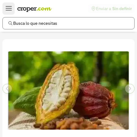
Enviar a
Sin definir
Enlaces de interés
Preguntas frecuentes
Busca lo que necesitas
Comunidad
Ayuda
Información legal
Términos y condiciones
Política de devoluciones
Política de privacidad
Cuenta
Iniciar sesión
Registrarse