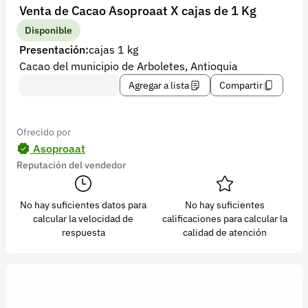
Recuperar contraseña
Venta de Cacao Asoproaat X cajas de 1 Kg
Contacto
Disponible
Presentación:
cajas 1 kg
Soporte
Cacao del municipio de Arboletes, Antioquia
+57 323 2931928
Agregar a lista
Compartir
contacto@croper.com
Ofrecido por
© 2026 Croper.com Todos los derechos reservados
Asoproaat
Versión 5.45.0
Reputación del vendedor
Síguenos
No hay suficientes datos para
No hay suficientes
calcular la velocidad de
calificaciones para calcular la
respuesta
calidad de atención