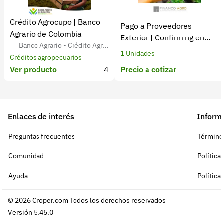
Crédito Agrocupo | Banco
Pago a Proveedores
Agrario de Colombia
Exterior | Confirming en
Banco Agrario - Crédito Agro
Dólares
1 Unidades
pecuario para Agricultores Colo
Créditos agropecuarios
Ver producto
4
Precio a cotizar
mbianos
Enlaces de interés
Inform
Preguntas frecuentes
Término
Comunidad
Polític
Ayuda
Polític
© 2026 Croper.com Todos los derechos reservados
Versión 5.45.0