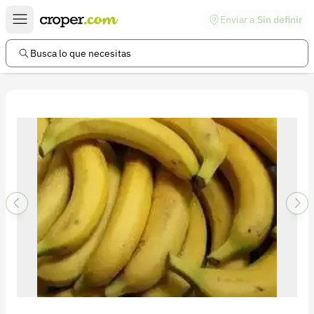
Enviar a
Sin definir
Enlaces de interés
Preguntas frecuentes
Busca lo que necesitas
Comunidad
Ayuda
Información legal
Términos y condiciones
Política de devoluciones
Política de privacidad
Cuenta
Iniciar sesión
Registrarse