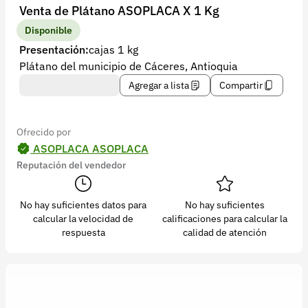
Recuperar contraseña
Venta de Plátano ASOPLACA X 1 Kg
Contacto
Disponible
Presentación:
cajas 1 kg
Soporte
Plátano del municipio de Cáceres, Antioquia
+57 323 2931928
Agregar a lista
Compartir
contacto@croper.com
Ofrecido por
© 2026 Croper.com Todos los derechos reservados
ASOPLACA ASOPLACA
Versión 5.45.0
Reputación del vendedor
Síguenos
No hay suficientes datos para
No hay suficientes
calcular la velocidad de
calificaciones para calcular la
respuesta
calidad de atención