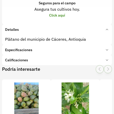
Seguros para el campo
Asegura tus cultivos hoy.
Click aquí
Detalles
Plátano del municipio de Cáceres, Antioquia
Especificaciones
Marca:
Agro Antioquia Digital
Calificaciones
Presentación:
cajas 1 kg
Podría interesarte
Tipo de producto:
Producto final
1 Star
2 Star
3 Star
4 Star
5 Star
0
Categoría:
Frutas
Subcategoría:
Platano
0 calificaciones
5 Estrellas
0 %