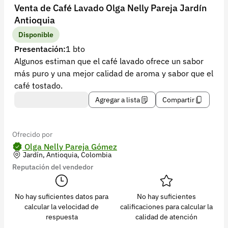
Recuperar contraseña
Venta de Café Lavado Olga Nelly Pareja Jardín
Antioquia
Contacto
Disponible
Soporte
Presentación:
1 bto
Algunos estiman que el café lavado ofrece un sabor
+57 323 2931928
más puro y una mejor calidad de aroma y sabor que el
contacto@croper.com
café tostado.
Agregar a lista
Compartir
© 2026 Croper.com Todos los derechos reservados
Versión 5.45.0
Síguenos
Ofrecido por
Olga Nelly Pareja Gómez
Jardín, Antioquia, Colombia
Reputación del vendedor
No hay suficientes datos para
No hay suficientes
calcular la velocidad de
calificaciones para calcular la
respuesta
calidad de atención