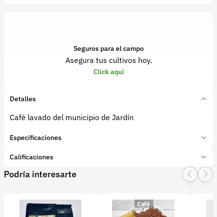
Seguros para el campo
Asegura tus cultivos hoy.
Click aquí
Detalles
Café lavado del municipio de Jardín
Especificaciones
Marca:
Café lavado
Calificaciones
Presentación:
1 bto
Podría interesarte
Tipo de producto:
Producto final
1 Star
2 Star
3 Star
4 Star
5 Star
0
Categoría:
Café
Subcategoría:
Café
0 calificaciones