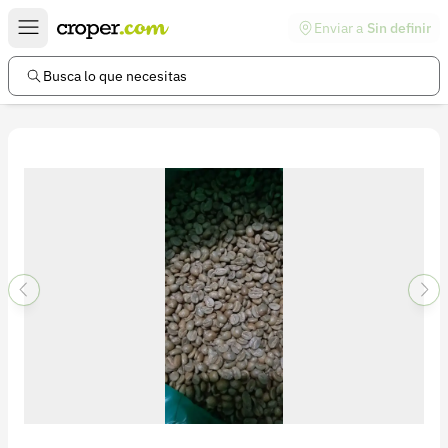
Enviar a
Sin definir
Enlaces de interés
Preguntas frecuentes
Busca lo que necesitas
Comunidad
Ayuda
Información legal
Términos y condiciones
Política de devoluciones
Política de privacidad
Cuenta
Iniciar sesión
Registrarse