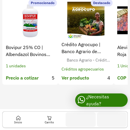
Recuperar contraseña
Promocionado
Destacado
Contacto
Soporte
+57 323 2931928
Crédito Agrocupo |
Bovipur 25% CO |
Alevin
contacto@croper.com
Banco Agrario de
Albendazol Bovinos
Roja 
Colombia
Banco Agrario - Crédito
Antiparasitario
Colom
© 2026 Croper.com Todos los derechos reservados
1 unidades
1 Unid
Agropecuario para Agricult
Versión 5.45.0
Créditos agropecuarios
ores Colombianos
Síguenos
Precio a cotizar
5
COP $
Ver producto
4
¿Necesitas
ayuda?
Inicio
Carrito