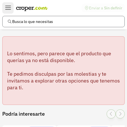
Enviar a
Sin definir
Enlaces de interés
Preguntas frecuentes
Busca lo que necesitas
Comunidad
Ayuda
Información legal
Lo sentimos, pero parece que el producto que
querías ya no está disponible.
Términos y condiciones
Te pedimos disculpas por las molestias y te
Política de devoluciones
invitamos a explorar otras opciones que tenemos
para ti.
Política de privacidad
Cuenta
Iniciar sesión
Podría interesarte
Registrarse