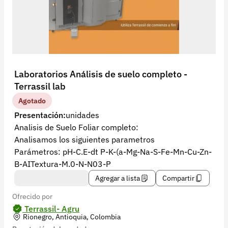
Recuperar contraseña
Contacto
Soporte
+57 323 2931928
Laboratorios Análisis de suelo completo -
contacto@croper.com
Terrassil lab
Agotado
© 2026 Croper.com Todos los derechos reservados
Presentación:
unidades
Versión 5.45.0
Analisis de Suelo Foliar completo:
Síguenos
Analisamos los siguientes parametros
Parámetros: pH-C.E-dt P-K-(a-Mg-Na-S-Fe-Mn-Cu-Zn-
B-AI­Textura-M.0-N-N03-P
Agregar a lista
Compartir
Ofrecido por
Terrassil- Agru
Rionegro, Antioquia, Colombia