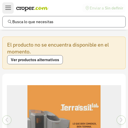
Enviar a
Sin definir
Enlaces de interés
Preguntas frecuentes
Busca lo que necesitas
Comunidad
El producto no se encuentra disponible en el
Ayuda
momento.
Información legal
Ver productos alternativos
Términos y condiciones
Política de devoluciones
Política de privacidad
Cuenta
Iniciar sesión
Registrarse