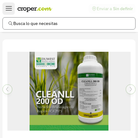
Enviar a
Sin definir
Enlaces de interés
Preguntas frecuentes
Busca lo que necesitas
Comunidad
Ayuda
Información legal
Términos y condiciones
Política de devoluciones
Política de privacidad
Cuenta
Iniciar sesión
Registrarse