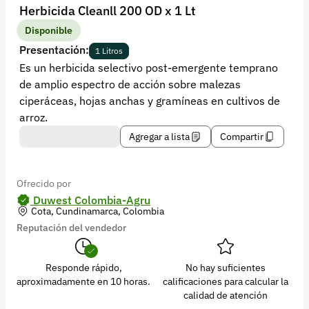
Recuperar contraseña
Herbicida Cleanll 200 OD x 1 Lt
Contacto
Disponible
Presentación:
1 Litros
Soporte
Es un herbicida selectivo post-emergente temprano
de amplio espectro de acción sobre malezas
+57 323 2931928
ciperáceas, hojas anchas y gramíneas en cultivos de
contacto@croper.com
arroz.
Agregar a lista
Compartir
© 2026 Croper.com Todos los derechos reservados
Versión 5.44.0
Síguenos
Ofrecido por
Duwest Colombia-Agru
Cota, Cundinamarca, Colombia
Reputación del vendedor
Responde rápido,
No hay suficientes
aproximadamente en 10 horas.
calificaciones para calcular la
calidad de atención