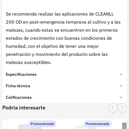
Se recomienda realizar las aplicaciones de CLEANLL
200 OD en post-emergencia temprana al cultivo y a las
malezas, cuando estas se encuentren en los primeros
estados de crecimiento con buenas condiciones de
humedad, con el objetivo de tener una mejor
penetración y movimiento del producto sobre las
malezas susceptibles.
Especificaciones
Marca:
Duwest Colombia
Ficha técnica
Presentación:
1 Litros
Tipo de producto:
Calificaciones
Insumo
Categoría:
Protección de cultivos
Podría interesarte
1 Star
2 Star
3 Star
4 Star
5 Star
0
Subcategoría:
Herbicidas
Características adicionales
Promocionado
Promocionado
Categoria Toxicológica:
0 calificaciones
II Moderadamente peligroso