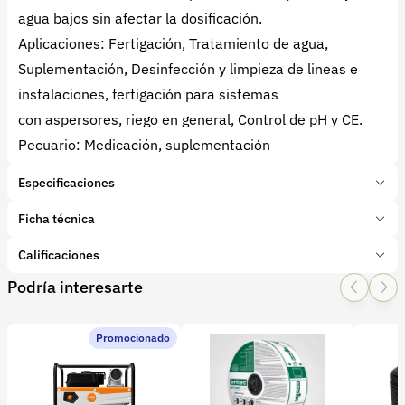
agua bajos sin afectar la dosificación.
Aplicaciones: Fertigación, Tratamiento de agua,
Suplementación, Desinfección y limpieza de lineas e
instalaciones, fertigación para sistemas
con aspersores, riego en general, Control de pH y CE.
Pecuario: Medicación, suplementación
Especificaciones
Marca:
Mixrite
Ficha técnica
Presentación:
1 Unidades
Tipo de producto:
Calificaciones
Insumo
Categoría:
Riego y aguas
Podría interesarte
1 Star
2 Star
3 Star
4 Star
5 Star
0
Subcategoría:
Electrobombas
Promocionado
0 calificaciones
file