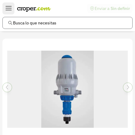
Enviar a
Sin definir
Enlaces de interés
Preguntas frecuentes
Busca lo que necesitas
Comunidad
Ayuda
Información legal
Términos y condiciones
Política de devoluciones
Política de privacidad
Cuenta
Iniciar sesión
Registrarse