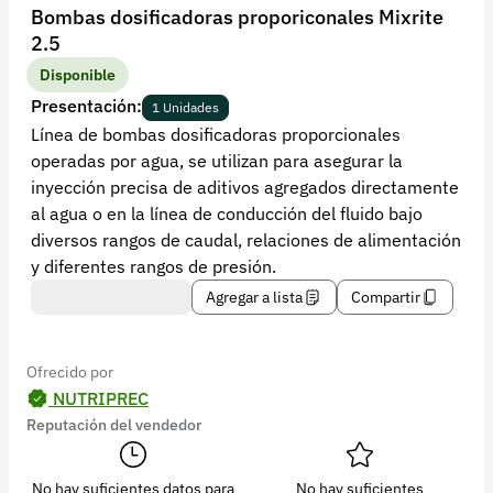
Recuperar contraseña
Bombas dosificadoras proporiconales Mixrite
2.5
Contacto
Disponible
Soporte
Presentación:
1 Unidades
Línea de bombas dosificadoras proporcionales
+57 323 2931928
operadas por agua, se utilizan para asegurar la
contacto@croper.com
inyección precisa de aditivos agregados directamente
al agua o en la línea de conducción del fluido bajo
© 2026 Croper.com Todos los derechos reservados
diversos rangos de caudal, relaciones de alimentación
Versión 5.45.0
y diferentes rangos de presión.
Síguenos
Agregar a lista
Compartir
Ofrecido por
NUTRIPREC
Reputación del vendedor
No hay suficientes datos para
No hay suficientes