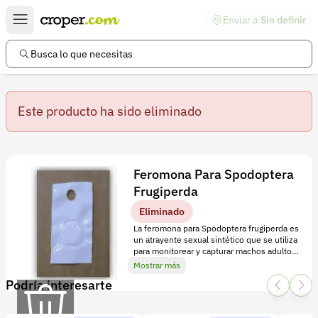
Enviar a
Sin definir
Enlaces de interés
Preguntas frecuentes
Busca lo que necesitas
Comunidad
Este producto ha sido eliminado
Ayuda
Información legal
Términos y condiciones
Detalles
Feromona Para Spodoptera
Política de devoluciones
Frugiperda
L
Eliminado
a
Política de privacidad
La feromona para Spodoptera frugiperda es
f
Cuenta
un atrayente sexual sintético que se utiliza
para monitorear y capturar machos adultos,
e
para reducir la posibilidad de apareamiento,
Mostrar más
Iniciar sesión
r
resultando en una reducción de la
Podría interesarte
población.
o
Registrarse
m