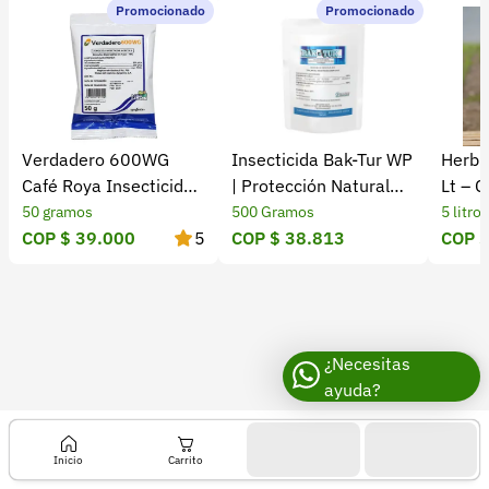
Recuperar contraseña
Promocionado
Promocionado
o
Contacto
n
a
Soporte
p
+57 323 2931928
a
Verdadero 600WG
Insecticida Bak-Tur WP
Herbic
r
contacto@croper.com
Café Roya Insecticida
| Protección Natural
Lt – C
a
Fungicida ICA
contra Insectos
Eficaz
50 gramos
500 Gramos
5 litros
© 2026 Croper.com Todos los derechos reservados
COP $ 39.000
5
COP $ 38.813
COP $
S
Versión 5.45.0
p
Síguenos
o
d
o
¿Necesitas
ayuda?
p
t
e
Inicio
Carrito
r