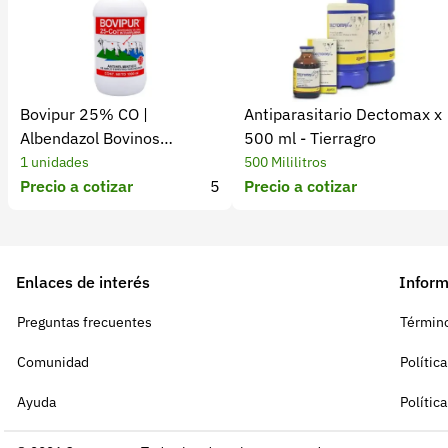
Bovipur 25% CO |
Antiparasitario Dectomax x
Albendazol Bovinos
500 ml - Tierragro
Antiparasitario
1 unidades
500 Mililitros
Precio a cotizar
5
Precio a cotizar
Enlaces de interés
Inform
Preguntas frecuentes
Término
Comunidad
Polític
Ayuda
Polític