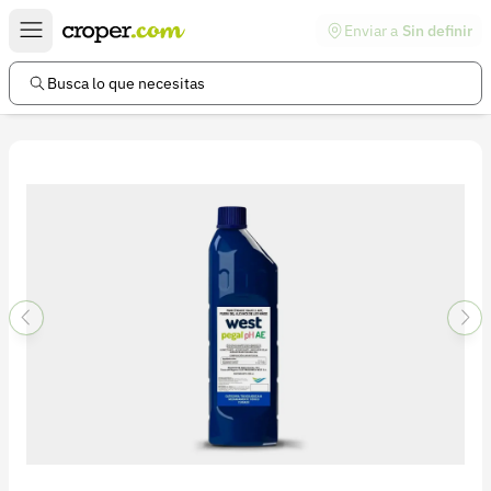
Enviar a
Sin definir
Enlaces de interés
Preguntas frecuentes
Busca lo que necesitas
Comunidad
Ayuda
Información legal
Términos y condiciones
Política de devoluciones
Política de privacidad
Cuenta
Iniciar sesión
Registrarse