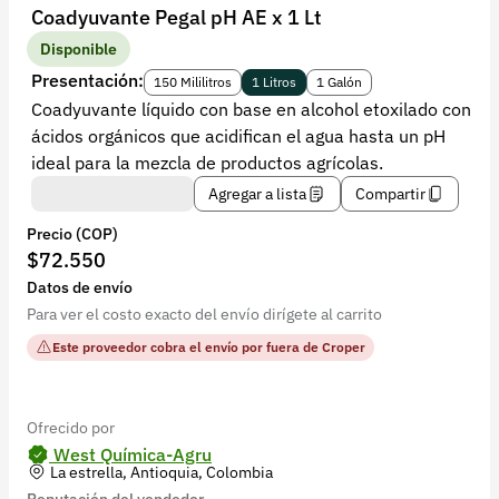
Recuperar contraseña
Coadyuvante Pegal pH AE x 1 Lt
Contacto
Disponible
Presentación:
150 Mililitros
1 Litros
1 Galón
Soporte
Coadyuvante líquido con base en alcohol etoxilado con
ácidos orgánicos que acidifican el agua hasta un pH
+57 323 2931928
ideal para la mezcla de productos agrícolas.
contacto@croper.com
Agregar a lista
Compartir
Precio (COP)
© 2026 Croper.com Todos los derechos reservados
$72.550
Versión 5.45.0
Datos de envío
Síguenos
Para ver el costo exacto del envío dirígete al carrito
Este proveedor cobra el envío por fuera de Croper
Ofrecido por
West Química-Agru
La estrella, Antioquia, Colombia
Reputación del vendedor