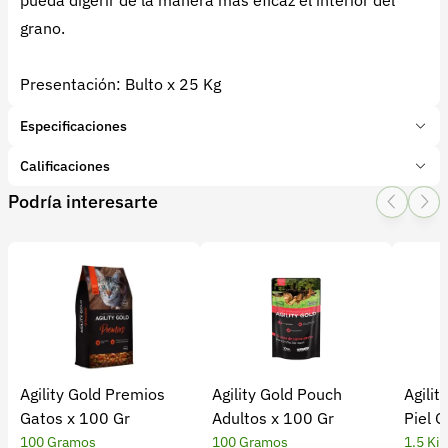
pueda digerir de la manera más eficaz el interior del
grano.
Presentación: Bulto x 25 Kg
Especificaciones
Marca:
Flor Camelia
Calificaciones
Presentación:
25 Kilogramos
Podría interesarte
Tipo de producto:
Insumo
1 Star
2 Star
3 Star
4 Star
5 Star
0
Categoría:
Mascotas
Subcategoría:
Alimentos y suplementos
0 calificaciones
5 Estrellas
0 %
4 Estrellas
0 %
Agility Gold Premios
Agility Gold Pouch
Agilit
3 Estrellas
0 %
Gatos x 100 Gr
Adultos x 100 Gr
Piel G
2 Estrellas
0 %
100 Gramos
100 Gramos
1.5 Ki