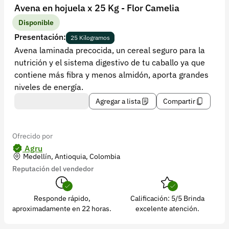
Recuperar contraseña
Avena en hojuela x 25 Kg - Flor Camelia
Contacto
Disponible
Presentación:
25 Kilogramos
Soporte
Avena laminada precocida, un cereal seguro para la
nutrición y el sistema digestivo de tu caballo ya que
+57 323 2931928
contiene más fibra y menos almidón, aporta grandes
contacto@croper.com
niveles de energía.
Agregar a lista
Compartir
© 2026 Croper.com Todos los derechos reservados
Versión 5.44.0
Síguenos
Ofrecido por
Agru
Medellín, Antioquia, Colombia
Reputación del vendedor
Responde rápido,
Calificación: 5/5 Brinda
aproximadamente en 22 horas.
excelente atención.