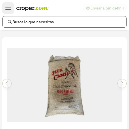
Enviar a
Sin definir
Enlaces de interés
Preguntas frecuentes
Busca lo que necesitas
Comunidad
Ayuda
Información legal
Términos y condiciones
Política de devoluciones
Política de privacidad
Cuenta
Iniciar sesión
Registrarse