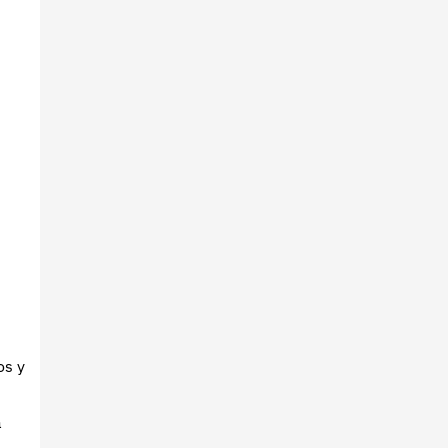
os y
a