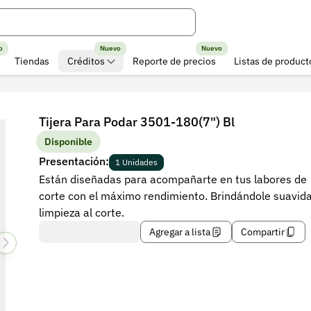
o
Nuevo
Nuevo
Tiendas
Créditos
Reporte de precios
Listas de product
Tijera Para Podar 3501-180(7") Bl
Disponible
Presentación:
1 Unidades
Están diseñadas para acompañarte en tus labores de
corte con el máximo rendimiento. Brindándole suavid
limpieza al corte.
Agregar a lista
Compartir