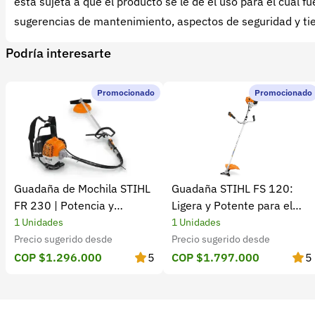
está sujeta a que el producto se le dé el uso para el cual
sugerencias de mantenimiento, aspectos de seguridad y tie
Podría interesarte
Promocionado
Promocionado
Guadaña de Mochila STIHL
Guadaña STIHL FS 120:
FR 230 | Potencia y
Ligera y Potente para el
rendimiento
Campo
1 Unidades
1 Unidades
Precio sugerido desde
Precio sugerido desde
COP $1.296.000
5
COP $1.797.000
5