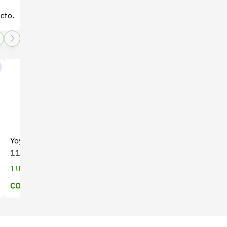
cto.
Yoyo para Guadaña THP-
Fumigadora de mano
117 Bellota - Alta
Handy x 5 Lt (CO-044)
Durabilidad
1 Unidades
1 Unidades
COP $ 51.111
Precio a cotizar