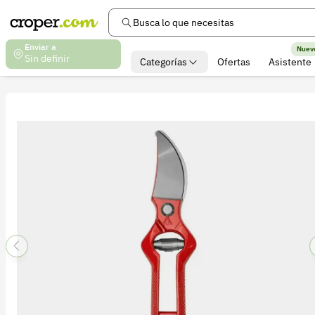
Busca lo que necesitas
Enviar a
Nuev
Sin definir
Categorías
Ofertas
Asistente