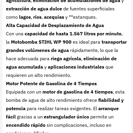
agricultura
,
eliminación de acumulaciones de agua
y
extracción de agua dulce
de fuentes superficiales
como
lagos
,
ríos
,
acequias
y **estanques.
Alta Capacidad de Desplazamiento de Agua
Con una
capacidad de hasta 1.567 litros por minuto
,
la
Motobomba STIHL WP 900
es ideal para
transportar
grandes volúmenes de agua
rápidamente, lo que la
hace adecuada para
riego agrícola
,
eliminación de
agua acumulada
y
aplicaciones industriales
que
requieren un alto rendimiento.
Motor Potente de Gasolina de 4 Tiempos
Equipada con un
motor de gasolina de 4 tiempos
, esta
bomba de agua de alto rendimiento ofrece
fiabilidad y
potencia
para realizar tareas exigentes. El
arranque
fácil
gracias a un
estrangulador único
permite un
encendido rápido
sin complicaciones, incluso en