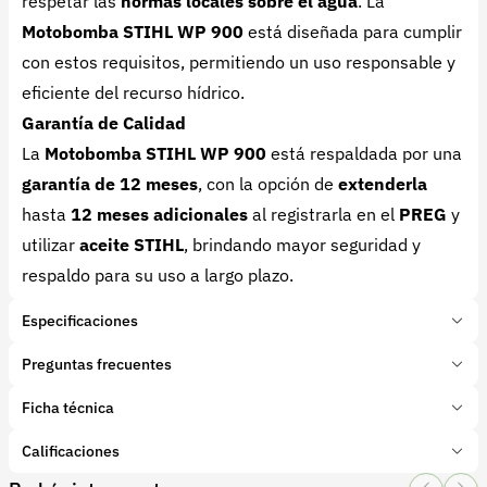
respetar las
normas locales sobre el agua
. La
Motobomba STIHL WP 900
está diseñada para cumplir
con estos requisitos, permitiendo un uso responsable y
eficiente del recurso hídrico.
Garantía de Calidad
La
Motobomba STIHL WP 900
está respaldada por una
garantía de 12 meses
, con la opción de
extenderla
hasta
12 meses adicionales
al registrarla en el
PREG
y
utilizar
aceite STIHL
, brindando mayor seguridad y
respaldo para su uso a largo plazo.
Especificaciones
Marca:
STIHL
Preguntas frecuentes
Presentación:
1 Unidades
Tipo de producto:
Ficha técnica
¿Cuál es la capacidad máxima de desplazamiento de
Insumo
Categoría:
agua de la Motobomba STIHL WP 900?
Riego y aguas
Calificaciones
Subcategoría:
Motobombas
La
Motobomba STIHL WP 900
tiene una capacidad