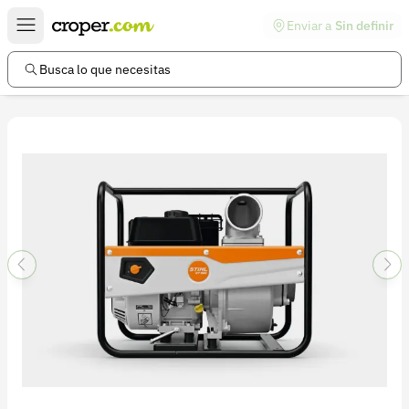
Enviar a
Sin definir
Enlaces de interés
Preguntas frecuentes
Busca lo que necesitas
Comunidad
Ayuda
Información legal
Términos y condiciones
Política de devoluciones
Política de privacidad
Cuenta
Iniciar sesión
Registrarse