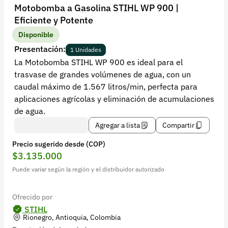
Recuperar contraseña
Motobomba a Gasolina STIHL WP 900 |
Eficiente y Potente
Contacto
Disponible
Soporte
Presentación:
1 Unidades
La Motobomba STIHL WP 900 es ideal para el
+57 323 2931928
trasvase de grandes volúmenes de agua, con un
contacto@croper.com
caudal máximo de 1.567 litros/min, perfecta para
aplicaciones agrícolas y eliminación de acumulaciones
© 2026 Croper.com Todos los derechos reservados
de agua.
Versión 5.45.0
Agregar a lista
Compartir
Síguenos
Precio sugerido desde (COP)
$3.135.000
Puede variar según la región y el distribuidor autorizado
Ofrecido por
STIHL
Rionegro, Antioquia, Colombia